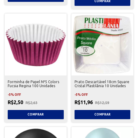
Forminha de Papel Nº5 Colors
Prato Descartável 18cm Square
Fucsia Regina 100 Unidades
Cristal Plastilânia 10 Unidades
-
5
%
OFF
-
5
%
OFF
R$2,50
R$11,96
R$2,63
R$12,59