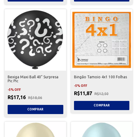
Bexiga Maxi Ball 40" Surpresa
Bingão Tamoio 4x1 100 Folhas
Pic Pic
-
5
%
OFF
-
5
%
OFF
R$11,87
R$12,50
R$17,16
R$18,06