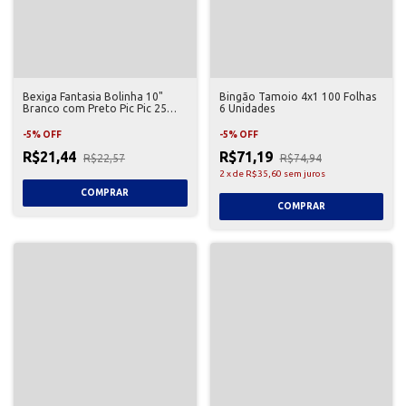
Bexiga Fantasia Bolinha 10"
Bingão Tamoio 4x1 100 Folhas
Branco com Preto Pic Pic 25
6 Unidades
Unidades
-
5
%
OFF
-
5
%
OFF
R$21,44
R$71,19
R$22,57
R$74,94
2
x
de
R$35,60
sem juros