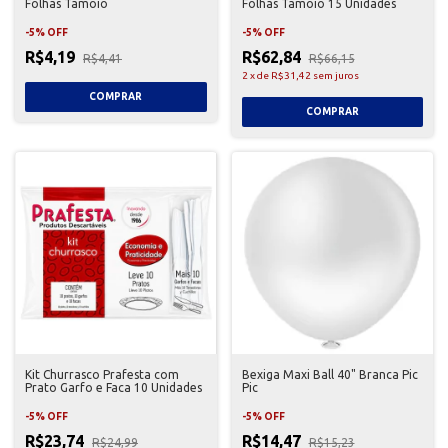
Folhas Tamoio
Folhas Tamoio 15 Unidades
-
5
%
OFF
-
5
%
OFF
R$4,19
R$62,84
R$4,41
R$66,15
2
x
de
R$31,42
sem juros
Kit Churrasco Prafesta com
Bexiga Maxi Ball 40" Branca Pic
Prato Garfo e Faca 10 Unidades
Pic
-
5
%
OFF
-
5
%
OFF
R$23,74
R$14,47
R$24,99
R$15,23