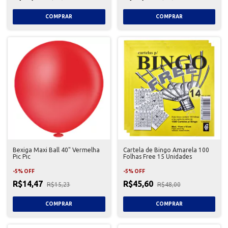
Bexiga Maxi Ball 40" Vermelha
Cartela de Bingo Amarela 100
Pic Pic
Folhas Free 15 Unidades
-
5
%
OFF
-
5
%
OFF
R$14,47
R$45,60
R$15,23
R$48,00