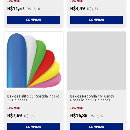
-
5
%
OFF
-
5
%
OFF
R$11,57
R$4,49
R$12,18
R$4,73
Bexiga Palito 60" Sortida Pic Pic
Bexiga Redonda 16" Candy
25 Unidades
Rosa Pic Pic 12 Unidades
-
5
%
OFF
-
5
%
OFF
R$7,69
R$16,86
R$8,09
R$17,75