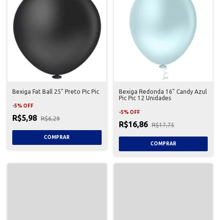
Bexiga Fat Ball 25" Preto Pic Pic
Bexiga Redonda 16" Candy Azul
Pic Pic 12 Unidades
-
5
%
OFF
-
5
%
OFF
R$5,98
R$6,29
R$16,86
R$17,75