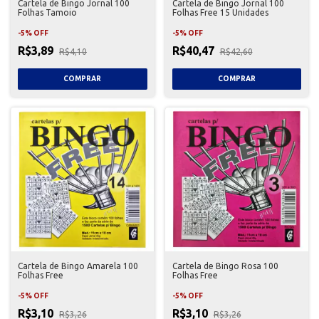
Cartela de Bingo Jornal 100
Cartela de Bingo Jornal 100
Folhas Tamoio
Folhas Free 15 Unidades
-
5
%
OFF
-
5
%
OFF
R$3,89
R$40,47
R$4,10
R$42,60
Cartela de Bingo Amarela 100
Cartela de Bingo Rosa 100
Folhas Free
Folhas Free
-
5
%
OFF
-
5
%
OFF
R$3,10
R$3,10
R$3,26
R$3,26