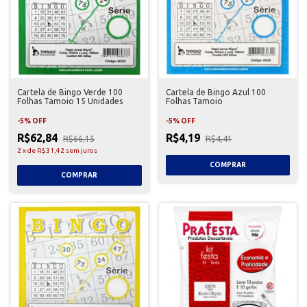
Cartela de Bingo Verde 100
Cartela de Bingo Azul 100
Folhas Tamoio 15 Unidades
Folhas Tamoio
-
5
%
OFF
-
5
%
OFF
R$62,84
R$4,19
R$66,15
R$4,41
2
x
de
R$31,42
sem juros