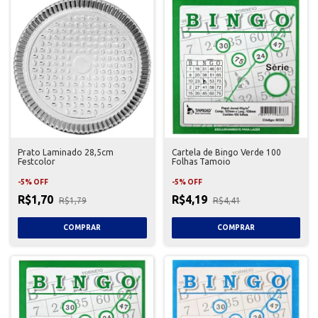
Prato Laminado 28,5cm
Cartela de Bingo Verde 100
Festcolor
Folhas Tamoio
-
5
%
OFF
-
5
%
OFF
R$1,70
R$4,19
R$1,79
R$4,41