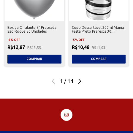
Bexiga Cintilante 7" Prateada
Copo Descartável 300ml Mania
São Roque 50 Unidades
Festa Preto Prafesta 30
Unidades
-
5
%
OFF
-
5
%
OFF
R$12,87
R$10,48
R$13,55
R$11,03
1
/
14