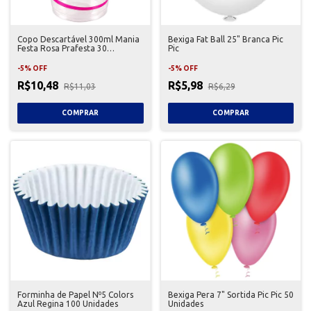
Copo Descartável 300ml Mania
Bexiga Fat Ball 25" Branca Pic
Festa Rosa Prafesta 30
Pic
Unidades
-
5
%
OFF
-
5
%
OFF
R$10,48
R$5,98
R$11,03
R$6,29
Forminha de Papel Nº5 Colors
Bexiga Pera 7" Sortida Pic Pic 50
Azul Regina 100 Unidades
Unidades