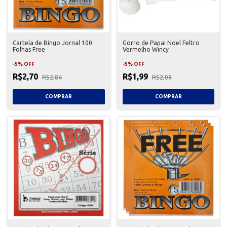
Cartela de Bingo Jornal 100
Gorro de Papai Noel Feltro
Folhas Free
Vermelho Wincy
-
5
%
OFF
-
5
%
OFF
R$2,70
R$1,99
R$2,84
R$2,09