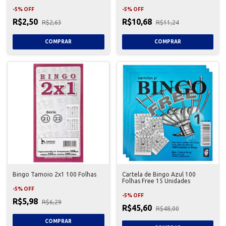
-
5
%
OFF
-
5
%
OFF
R$2,50
R$10,68
R$2,63
R$11,24
Bingo Tamoio 2x1 100 Folhas
Cartela de Bingo Azul 100
Folhas Free 15 Unidades
-
5
%
OFF
-
5
%
OFF
R$5,98
R$6,29
R$45,60
R$48,00