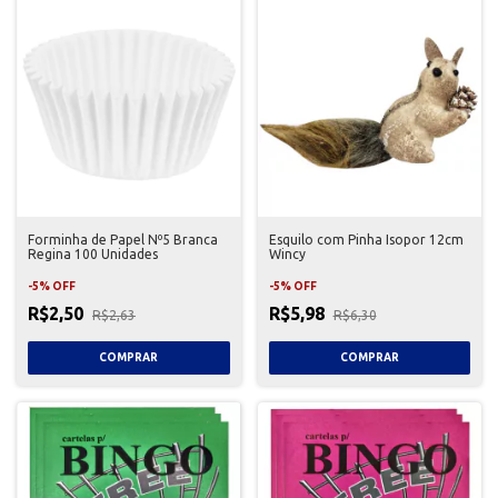
Forminha de Papel Nº5 Branca
Esquilo com Pinha Isopor 12cm
Regina 100 Unidades
Wincy
-
5
%
OFF
-
5
%
OFF
R$2,50
R$5,98
R$2,63
R$6,30