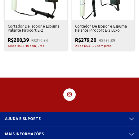
Cortador De Isopor e Espuma
Cortador De Isopor e Espuma
Palante Pirocort E-2
Palante Pirocort E-2 Luxo
R$200,39
R$279,20
R$210,94
R$293,89
6
x
de
R$33,40
sem juros
9
x
de
R$31,02
sem juros
AJUDA E SUPORTE
MAIS INFORMAÇÕES