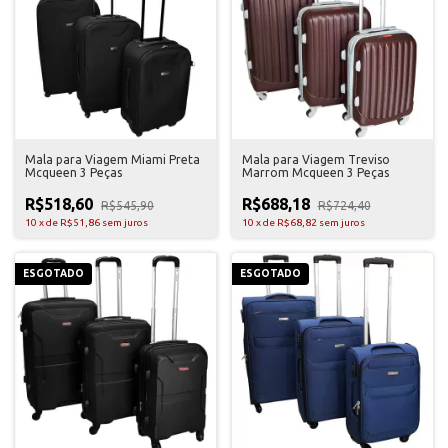
Mala para Viagem Miami Preta
Mala para Viagem Treviso
Mcqueen 3 Peças
Marrom Mcqueen 3 Peças
R$518,60
R$688,18
R$545,90
R$724,40
10
x
de
R$51,86
sem juros
10
x
de
R$68,82
sem juros
ESGOTADO
ESGOTADO