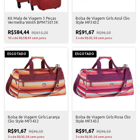
Kit Mala de Viagem 3 Peças
Bolsa de Viagem Girls Azul Clio
Vermelha Winth BPM75013K
Style MF3432
R$584,44
R$91,67
R$615,20
R$96,50
10
x
de
R$58,44
sem juros
3
x
de
R$30,56
sem juros
ESGOTADO
ESGOTADO
Bolsa de Viagem Girls Laranja
Bolsa de Viagem Girls Rosa Clio
Clio Style MF3432
Style MF3432
R$91,67
R$91,67
R$96,50
R$96,50
3
x
de
R$30,56
sem juros
3
x
de
R$30,56
sem juros