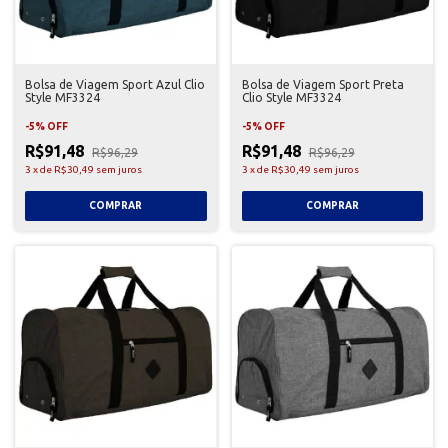
Bolsa de Viagem Sport Azul Clio
Bolsa de Viagem Sport Preta
Style MF3324
Clio Style MF3324
-
5
%
OFF
-
5
%
OFF
R$91,48
R$91,48
R$96,29
R$96,29
3
x
de
R$30,49
sem juros
3
x
de
R$30,49
sem juros