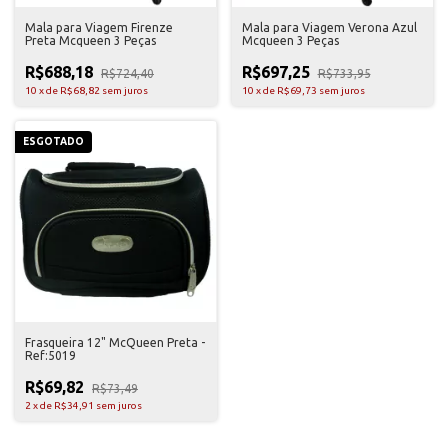
Mala para Viagem Firenze
Mala para Viagem Verona Azul
Preta Mcqueen 3 Peças
Mcqueen 3 Peças
R$688,18
R$697,25
R$724,40
R$733,95
10
x
de
R$68,82
sem juros
10
x
de
R$69,73
sem juros
ESGOTADO
Frasqueira 12" McQueen Preta -
Ref:5019
R$69,82
R$73,49
2
x
de
R$34,91
sem juros