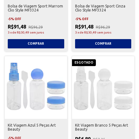
Bolsa de Viagem Sport Marrom
Bolsa de Viagem Sport Cinza
Clio Style MF3324
Clio Style MF3324
-
5
%
OFF
-
5
%
OFF
R$91,48
R$91,48
R$96,29
R$96,29
3
x
de
R$30,49
sem juros
3
x
de
R$30,49
sem juros
ESGOTADO
Kit Viagem Azul 5 Peças Art
Kit Viagem Branco 5 Peças Art
Beauty
Beauty
R$6,89
-
5
%
OFF