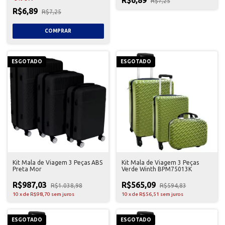
R$7,25
R$6,89
R$7,25
ESGOTADO
ESGOTADO
Kit Mala de Viagem 3 Peças ABS
Kit Mala de Viagem 3 Peças
Preta Mor
Verde Winth BPM75013K
R$987,03
R$565,09
R$1.038,98
R$594,83
10
x
de
R$98,70
sem juros
10
x
de
R$56,51
sem juros
ESGOTADO
ESGOTADO