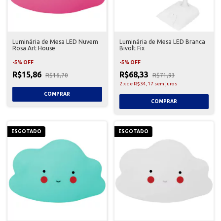
Luminária de Mesa LED Nuvem
Luminária de Mesa LED Branca
Rosa Art House
Bivolt Fix
-
5
%
OFF
-
5
%
OFF
R$15,86
R$68,33
R$16,70
R$71,93
2
x
de
R$34,17
sem juros
ESGOTADO
ESGOTADO