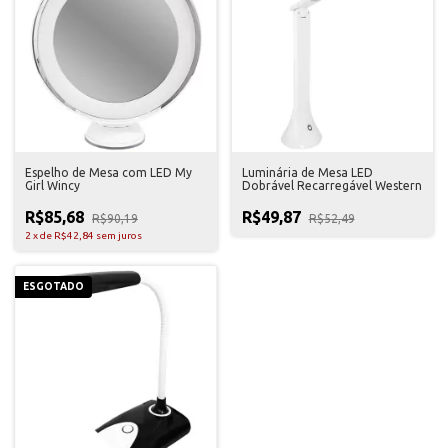
Espelho de Mesa com LED My
Luminária de Mesa LED
Girl Wincy
Dobrável Recarregável Western
R$85,68
R$49,87
R$90,19
R$52,49
2
x
de
R$42,84
sem juros
ESGOTADO