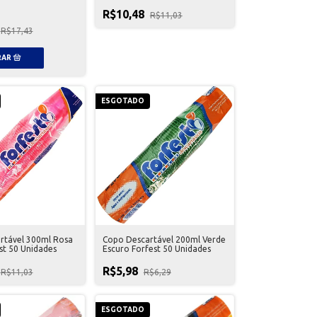
R$10,48
R$11,03
R$17,43
ESGOTADO
rtável 300ml Rosa
Copo Descartável 200ml Verde
st 50 Unidades
Escuro Forfest 50 Unidades
R$5,98
R$11,03
R$6,29
ESGOTADO