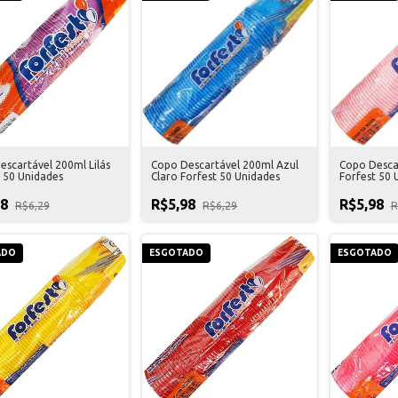
escartável 200ml Lilás
Copo Descartável 200ml Azul
Copo Desca
t 50 Unidades
Claro Forfest 50 Unidades
Forfest 50 
98
R$5,98
R$5,98
R$6,29
R$6,29
R
ADO
ESGOTADO
ESGOTADO