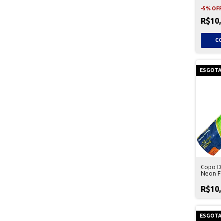
-
5
%
OF
R$10
ESGOT
Copo D
Neon F
R$10
ESGOT