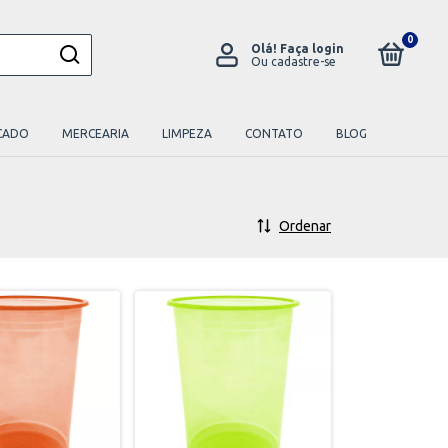
0
Olá!
Faça login
Ou cadastre-se
CADO
MERCEARIA
LIMPEZA
CONTATO
BLOG
Ordenar