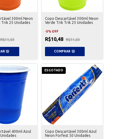
rtável 300ml Neon
Copo Descartável 300ml Neon
k Trik 25 Unidades
Verde Trik Trik 25 Unidades
-
5
%
OFF
R$10,48
R$11,03
R$11,03
ESGOTADO
rtável 400ml Azul
Copo Descartável 300ml Azul
5 Unidades
Neon Forfest 50 Unidades