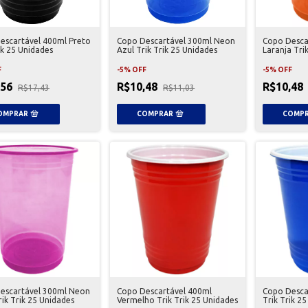
escartável 400ml Preto
Copo Descartável 300ml Neon
Copo Desca
ik 25 Unidades
Azul Trik Trik 25 Unidades
Laranja Tri
F
-
5
%
OFF
-
5
%
OFF
,56
R$10,48
R$10,48
R$17,43
R$11,03
escartável 300ml Neon
Copo Descartável 400ml
Copo Desca
ik Trik 25 Unidades
Vermelho Trik Trik 25 Unidades
Trik Trik 2