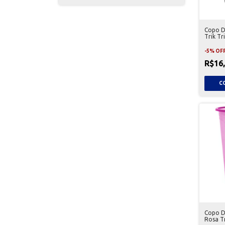
Copo D
Trik Tr
-
5
%
OF
R$16
Copo D
Rosa Tr