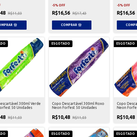
F
-
5
%
OFF
-
5
%
OFF
,48
R$16,56
R$16,56
R$11,03
R$17,43
ADO
ESGOTADO
ESGOTADO
escartável 300ml Verde
Copo Descartável 300ml Roxo
Copo Desca
orfest 50 Unidades
Neon Forfest 50 Unidades
Neon Forfe
,48
R$10,48
R$10,48
R$11,03
R$11,03
ADO
ESGOTADO
ESGOTADO