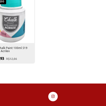
ADO
halk Paint 100ml 519
Acrilex
,93
R$12,86