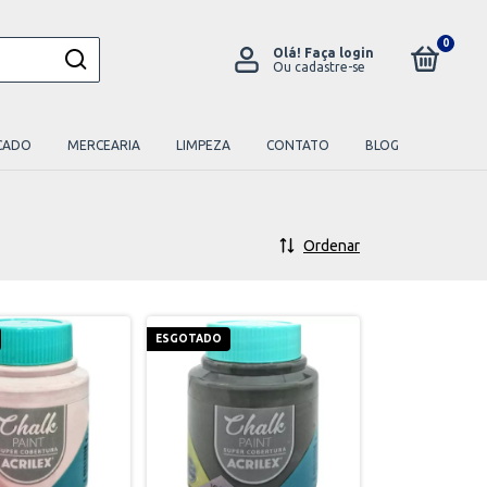
0
Olá!
Faça login
Ou cadastre-se
CADO
MERCEARIA
LIMPEZA
CONTATO
BLOG
Ordenar
ESGOTADO