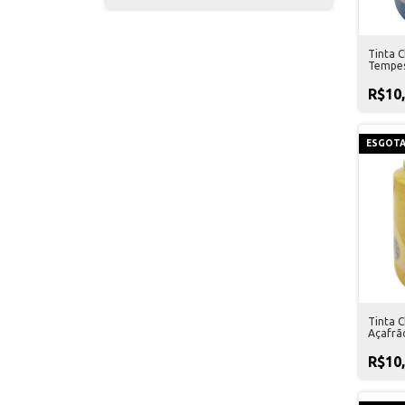
Tinta C
Tempes
R$10
ESGOT
Tinta C
Açafrão
R$10