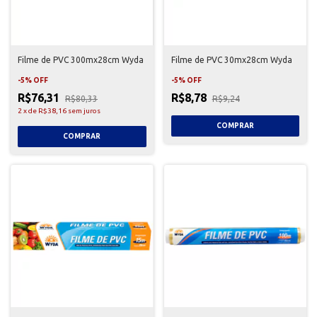
Filme de PVC 300mx28cm Wyda
Filme de PVC 30mx28cm Wyda
-
5
%
OFF
-
5
%
OFF
R$76,31
R$8,78
R$80,33
R$9,24
2
x
de
R$38,16
sem juros