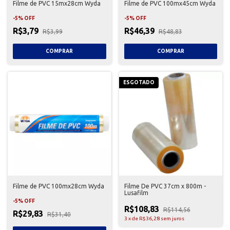
Filme de PVC 15mx28cm Wyda
Filme de PVC 100mx45cm Wyda
-
5
%
OFF
-
5
%
OFF
R$3,79
R$46,39
R$3,99
R$48,83
ESGOTADO
Filme de PVC 100mx28cm Wyda
Filme De PVC 37cm x 800m -
Lusafilm
-
5
%
OFF
R$108,83
R$114,56
R$29,83
R$31,40
3
x
de
R$36,28
sem juros