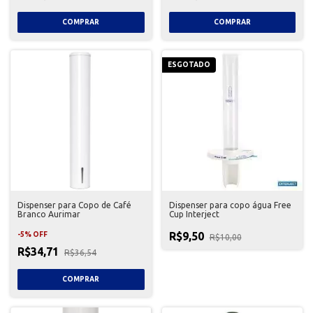
ESGOTADO
Dispenser para Copo de Café
Dispenser para copo água Free
Branco Aurimar
Cup Interject
R$9,50
-
5
%
OFF
R$10,00
R$34,71
R$36,54