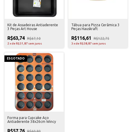
Kit de Assadeiras Antiaderente
Tábua para Pizza Cerâmica 3
3 Peças Art House
Peças Hauskraft
R$63,74
R$116,61
R$67,10
R$122,75
2
x
de
R$31,87
sem juros
3
x
de
R$38,87
sem juros
ESGOTADO
Forma para Cupcake Aço
Antiaderente 38x26cm Wincy
R$57,76
R$60,80