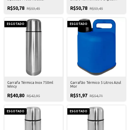
Branca Wincy
R$50,78
R$50,78
R$53,45
R$53,45
ESGOTADO
ESGOTADO
Garrafa Térmica Inox 750ml
Garrafão Térmico 5 Litros Azul
Wincy
Mor
R$40,80
R$51,97
R$42,95
R$54,71
ESGOTADO
ESGOTADO