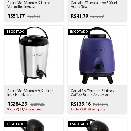
Garrafão Térmico 5 Litros
Garrafa Térmica Inox 500ml
Vermelho Invicta
Homeflex
R$51,77
R$41,70
R$54,50
R$43,89
ESGOTADO
ESGOTADO
Garrafão Térmico 9,5 Litros
Garrafão Térmico 6 Litros
Inox Hauskraft
Coffee Break Azul Mor
R$284,29
R$139,16
R$299,25
R$146,48
9
x
de
R$31,59
sem juros
4
x
de
R$34,79
sem juros
ESGOTADO
ESGOTADO