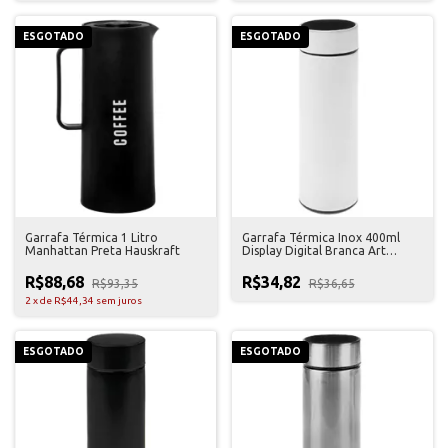
ESGOTADO
ESGOTADO
Garrafa Térmica 1 Litro
Garrafa Térmica Inox 400ml
Manhattan Preta Hauskraft
Display Digital Branca Art
House
R$88,68
R$34,82
R$93,35
R$36,65
2
x
de
R$44,34
sem juros
ESGOTADO
ESGOTADO