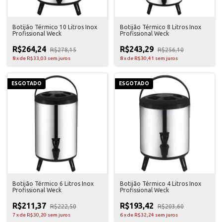
Botijão Térmico 10 Litros Inox
Botijão Térmico 8 Litros Inox
Profissional Weck
Profissional Weck
R$264,24
R$243,29
R$278,15
R$256,10
8
x
de
R$33,03
sem juros
8
x
de
R$30,41
sem juros
ESGOTADO
ESGOTADO
Botijão Térmico 6 Litros Inox
Botijão Térmico 4 Litros Inox
Profissional Weck
Profissional Weck
R$211,37
R$193,42
R$222,50
R$203,60
7
x
de
R$30,20
sem juros
6
x
de
R$32,24
sem juros