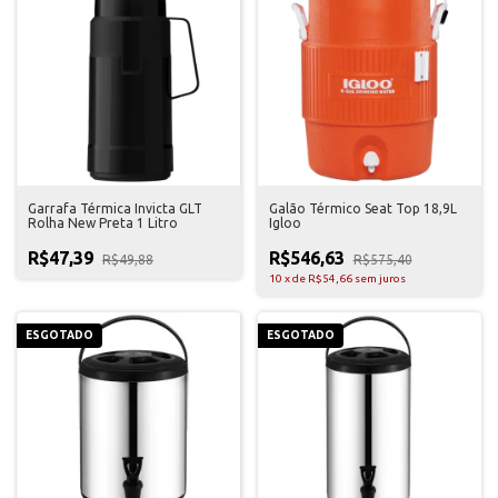
Garrafa Térmica Invicta GLT
Galão Térmico Seat Top 18,9L
Rolha New Preta 1 Litro
Igloo
R$47,39
R$546,63
R$49,88
R$575,40
10
x
de
R$54,66
sem juros
ESGOTADO
ESGOTADO