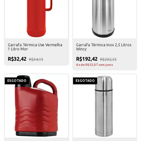
Garrafa Térmica Use Vermelha
Garrafa Térmica Inox 2,5 Litros
1 Litro Mor
Wincy
R$32,42
R$192,42
R$34,13
R$202,55
6
x
de
R$32,07
sem juros
ESGOTADO
ESGOTADO