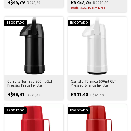
R$45,79
R$257,26
R$48,20
R$270,80
8
x
de
R$32,16
sem juros
ESGOTADO
ESGOTADO
Garrafa Térmica 500ml GLT
Garrafa Térmica 500ml GLT
Pressão Preta Invicta
Pressão Branca Invicta
R$38,81
R$41,40
R$40,85
R$43,58
ESGOTADO
ESGOTADO