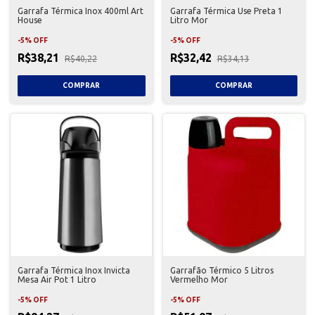
Garrafa Térmica Inox 400ml Art
Garrafa Térmica Use Preta 1
House
Litro Mor
-
5
%
OFF
-
5
%
OFF
R$38,21
R$32,42
R$40,22
R$34,13
Garrafa Térmica Inox Invicta
Garrafão Térmico 5 Litros
Mesa Air Pot 1 Litro
Vermelho Mor
-
5
%
OFF
-
5
%
OFF