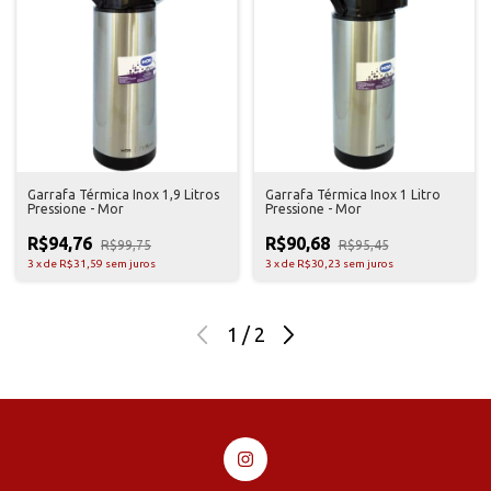
Garrafa Térmica Inox 1,9 Litros
Garrafa Térmica Inox 1 Litro
Pressione - Mor
Pressione - Mor
R$94,76
R$90,68
R$99,75
R$95,45
3
x
de
R$31,59
sem juros
3
x
de
R$30,23
sem juros
1
/
2