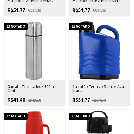
Maratona Vermelho Velvet
Maratona Incess Blue Invicta
Invicta
R$51,77
R$51,77
R$54,50
R$54,50
ESGOTADO
ESGOTADO
Garrafa Térmica Inox 500ml
Garrafão Térmico 5 Litros Azul
Casíta
Invicta
R$41,40
R$51,77
R$43,58
R$54,50
ESGOTADO
ESGOTADO