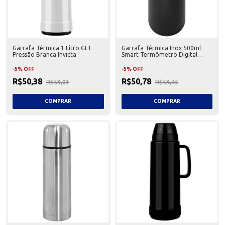
Garrafa Térmica 1 Litro GLT
Garrafa Térmica Inox 500ml
Pressão Branca Invicta
Smart Termômetro Digital
Preta Wincy
-
5
%
OFF
-
5
%
OFF
R$50,38
R$50,78
R$53,03
R$53,45