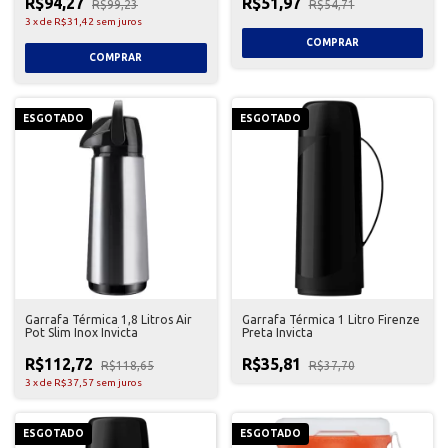
R$94,27
R$51,97
R$99,23
R$54,71
3
x
de
R$31,42
sem juros
ESGOTADO
ESGOTADO
Garrafa Térmica 1,8 Litros Air
Garrafa Térmica 1 Litro Firenze
Pot Slim Inox Invicta
Preta Invicta
R$112,72
R$35,81
R$118,65
R$37,70
3
x
de
R$37,57
sem juros
ESGOTADO
ESGOTADO