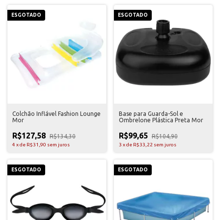
ESGOTADO
ESGOTADO
Colchão Inflável Fashion Lounge
Base para Guarda-Sol e
Mor
Ombrelone Plástica Preta Mor
R$127,58
R$99,65
R$134,30
R$104,90
4
x
de
R$31,90
sem juros
3
x
de
R$33,22
sem juros
ESGOTADO
ESGOTADO