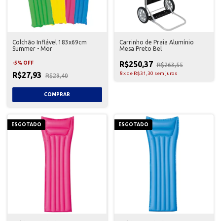
Colchão Inflável 183x69cm
Carrinho de Praia Alumínio
Summer - Mor
Mesa Preto Bel
R$250,37
-
5
%
OFF
R$263,55
R$27,93
8
x
de
R$31,30
sem juros
R$29,40
ESGOTADO
ESGOTADO