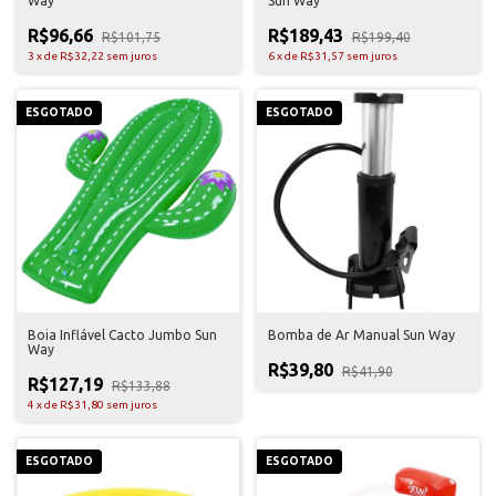
Way
Sun Way
R$96,66
R$189,43
R$101,75
R$199,40
3
x
de
R$32,22
sem juros
6
x
de
R$31,57
sem juros
ESGOTADO
ESGOTADO
Boia Inflável Cacto Jumbo Sun
Bomba de Ar Manual Sun Way
Way
R$39,80
R$41,90
R$127,19
R$133,88
4
x
de
R$31,80
sem juros
ESGOTADO
ESGOTADO