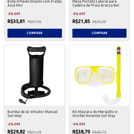
Bote Inflável Infantil com Fralda
Mesa Portátil Lateral para
Azul Mor
Cadeira de Praia Branca Bel
-
5
%
OFF
-
5
%
OFF
R$35,81
R$21,85
R$37,70
R$23,00
Bomba de Ar Inflador Manual
Kit Máscara de Mergulho e
Sun Way
Snorkel Amarela Sun Way
-
5
%
OFF
-
5
%
OFF
R$29,82
R$38,70
R$31,39
R$40,74