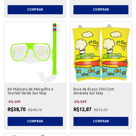
Kit Máscara de Mergulho e
Boia de Braço 30x15cm
Snorkel Verde Sun Way
Amarela Sun Way
-
5
%
OFF
-
5
%
OFF
R$38,70
R$12,87
R$40,74
R$13,55