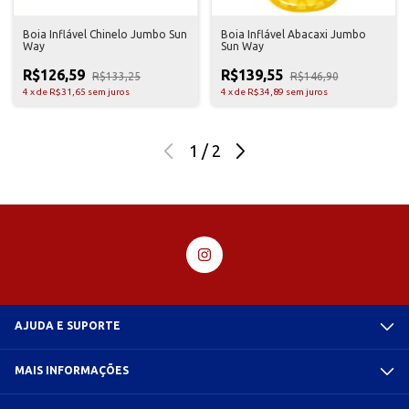
Boia Inflável Chinelo Jumbo Sun
Boia Inflável Abacaxi Jumbo
Way
Sun Way
R$126,59
R$139,55
R$133,25
R$146,90
4
x
de
R$31,65
sem juros
4
x
de
R$34,89
sem juros
1
/
2
AJUDA E SUPORTE
MAIS INFORMAÇÕES