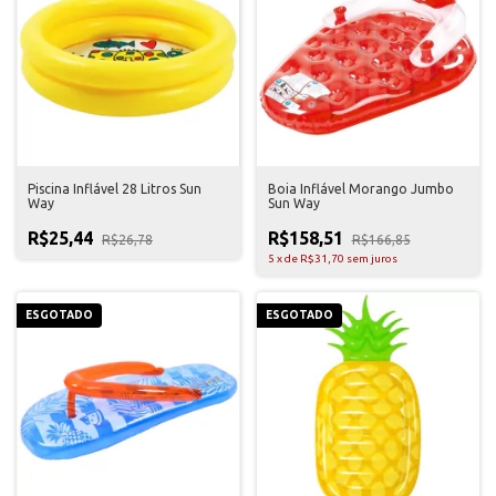
Piscina Inflável 28 Litros Sun
Boia Inflável Morango Jumbo
Way
Sun Way
R$25,44
R$158,51
R$26,78
R$166,85
5
x
de
R$31,70
sem juros
ESGOTADO
ESGOTADO