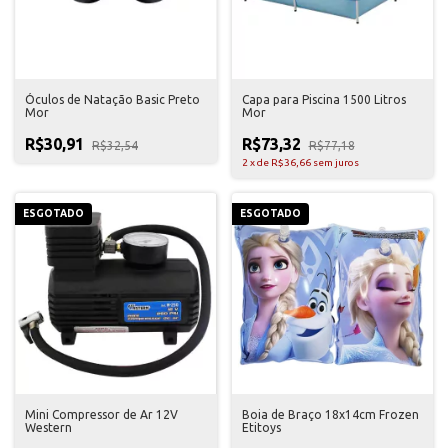
Óculos de Natação Basic Preto
Capa para Piscina 1500 Litros
Mor
Mor
R$30,91
R$73,32
R$32,54
R$77,18
2
x
de
R$36,66
sem juros
ESGOTADO
ESGOTADO
Mini Compressor de Ar 12V
Boia de Braço 18x14cm Frozen
Western
Etitoys