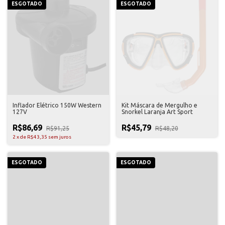
ESGOTADO
ESGOTADO
Inflador Elétrico 150W Western
Kit Máscara de Mergulho e
127V
Snorkel Laranja Art Sport
R$86,69
R$45,79
R$91,25
R$48,20
2
x
de
R$43,35
sem juros
ESGOTADO
ESGOTADO