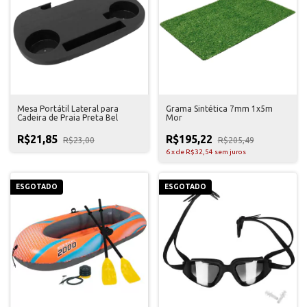
Mesa Portátil Lateral para
Grama Sintética 7mm 1x5m
Cadeira de Praia Preta Bel
Mor
R$21,85
R$195,22
R$23,00
R$205,49
6
x
de
R$32,54
sem juros
ESGOTADO
ESGOTADO