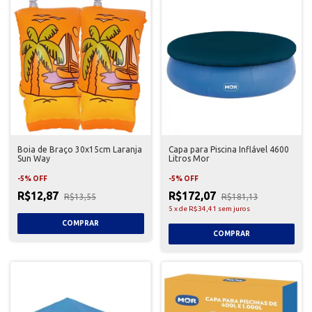
Boia de Braço 30x15cm Laranja
Capa para Piscina Inflável 4600
Sun Way
Litros Mor
-
5
%
OFF
-
5
%
OFF
R$12,87
R$172,07
R$13,55
R$181,13
5
x
de
R$34,41
sem juros