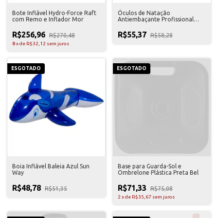
Bote Inflável Hydro-Force Raft
Óculos de Natação
com Remo e Inflador Mor
Antiembaçante Profissional
Preto Mor
R$256,96
R$55,37
R$270,48
R$58,28
8
x
de
R$32,12
sem juros
ESGOTADO
ESGOTADO
Boia Inflável Baleia Azul Sun
Base para Guarda-Sol e
Way
Ombrelone Plástica Preta Bel
R$48,78
R$71,33
R$51,35
R$75,08
2
x
de
R$35,67
sem juros