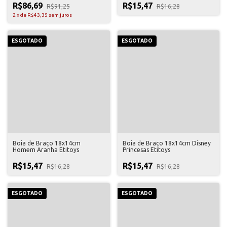
R$86,69
R$15,47
R$91,25
R$16,28
2
x
de
R$43,35
sem juros
ESGOTADO
ESGOTADO
Boia de Braço 18x14cm
Boia de Braço 18x14cm Disney
Homem Aranha Etitoys
Princesas Etitoys
R$15,47
R$15,47
R$16,28
R$16,28
ESGOTADO
ESGOTADO