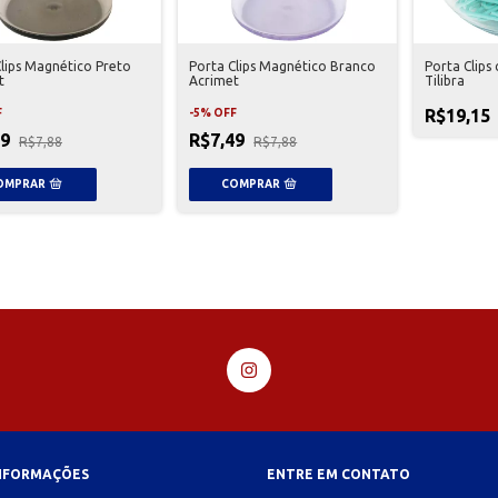
Clips Magnético Preto
Porta Clips Magnético Branco
Porta Clips
t
Acrimet
Tilibra
R$19,15
F
-
5
%
OFF
49
R$7,49
R$7,88
R$7,88
INFORMAÇÕES
ENTRE EM CONTATO