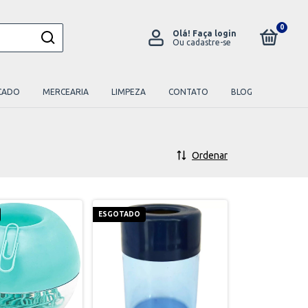
0
Olá!
Faça login
Ou cadastre-se
CADO
MERCEARIA
LIMPEZA
CONTATO
BLOG
Ordenar
ESGOTADO