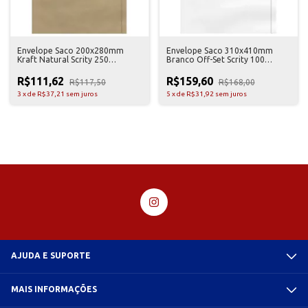
Envelope Saco 200x280mm
Envelope Saco 310x410mm
Kraft Natural Scrity 250
Branco Off-Set Scrity 100
Unidades
Unidades
R$111,62
R$159,60
R$117,50
R$168,00
3
x
de
R$37,21
sem juros
5
x
de
R$31,92
sem juros
AJUDA E SUPORTE
MAIS INFORMAÇÕES