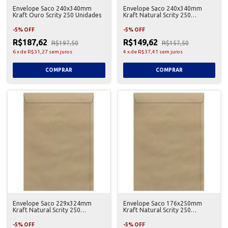
Envelope Saco 240x340mm
Envelope Saco 240x340mm
Kraft Ouro Scrity 250 Unidades
Kraft Natural Scrity 250
Unidades
-
5
%
OFF
-
5
%
OFF
R$187,62
R$149,62
R$197,50
R$157,50
6
x
de
R$31,27
sem juros
4
x
de
R$37,41
sem juros
Envelope Saco 229x324mm
Envelope Saco 176x250mm
Kraft Natural Scrity 250
Kraft Natural Scrity 250
Unidades
Unidades
-
5
%
OFF
-
5
%
OFF