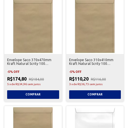
Envelope Saco 370x470mm
Envelope Saco 310x410mm
Kraft Natural Scrity 100
Kraft Natural Scrity 100
Unidades
Unidades
-
5
%
OFF
-
5
%
OFF
R$174,80
R$110,20
R$184,00
R$116,00
5
x
de
R$34,96
sem juros
3
x
de
R$36,73
sem juros