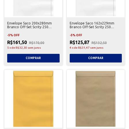
Envelope Saco 200x280mm
Envelope Saco 162x229mm
Branco Off-Set Scrity 250
Branco Off-Set Scrity 250
Unidades
Unidades
-
5
%
OFF
-
5
%
OFF
R$161,50
R$125,87
R$170,00
R$132,50
5
x
de
R$32,30
sem juros
4
x
de
R$31,47
sem juros