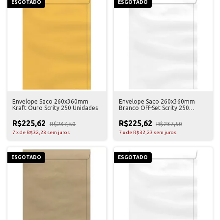
ESGOTADO
ESGOTADO
Envelope Saco 260x360mm
Envelope Saco 260x360mm
Kraft Ouro Scrity 250 Unidades
Branco Off-Set Scrity 250
Unidades
R$225,62
R$225,62
R$237,50
R$237,50
7
x
de
R$32,23
sem juros
7
x
de
R$32,23
sem juros
ESGOTADO
ESGOTADO