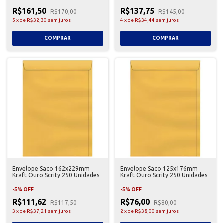
R$161,50
R$137,75
R$170,00
R$145,00
5
x
de
R$32,30
sem juros
4
x
de
R$34,44
sem juros
Envelope Saco 162x229mm
Envelope Saco 125x176mm
Kraft Ouro Scrity 250 Unidades
Kraft Ouro Scrity 250 Unidades
-
5
%
OFF
-
5
%
OFF
R$111,62
R$76,00
R$117,50
R$80,00
3
x
de
R$37,21
sem juros
2
x
de
R$38,00
sem juros