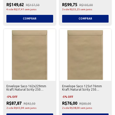
R$149,62
R$99,75
R$157,50
R$105,00
4
x
de
R$37,41
sem juros
3
x
de
R$33,25
sem juros
Envelope Saco 162x229mm
Envelope Saco 125x176mm
Kraft Natural Scrity 250
Kraft Natural Scrity 250
Unidades
Unidades
-
5
%
OFF
-
5
%
OFF
R$87,87
R$76,00
R$92,50
R$80,00
2
x
de
R$43,94
sem juros
2
x
de
R$38,00
sem juros