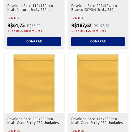
Envelope Saco 110x170mm
Envelope Saco 229x324mm
Kraft Natural Scrity 250
Branco Off-Set Scrity 250
Unidades
Unidades
-
5
%
OFF
-
5
%
OFF
R$61,75
R$187,62
R$65,00
R$197,50
2
x
de
R$30,88
sem juros
6
x
de
R$31,27
sem juros
Envelope Saco 200x280mm
Envelope Saco 176x250mm
Kraft Ouro Scrity 250 Unidades
Kraft Ouro Scrity 250 Unidades
-
5
%
OFF
-
5
%
OFF