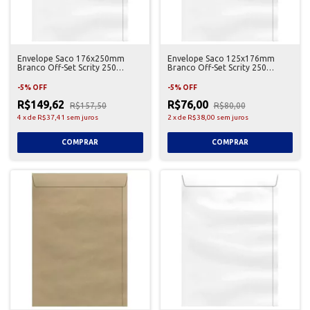
Envelope Saco 176x250mm
Envelope Saco 125x176mm
Branco Off-Set Scrity 250
Branco Off-Set Scrity 250
Unidades
Unidades
-
5
%
OFF
-
5
%
OFF
R$149,62
R$76,00
R$157,50
R$80,00
4
x
de
R$37,41
sem juros
2
x
de
R$38,00
sem juros