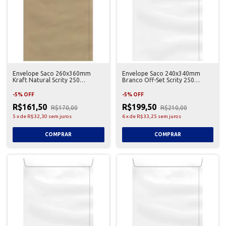
Envelope Saco 260x360mm
Envelope Saco 240x340mm
Kraft Natural Scrity 250
Branco Off-Set Scrity 250
Unidades
Unidades
-
5
%
OFF
-
5
%
OFF
R$161,50
R$199,50
R$170,00
R$210,00
5
x
de
R$32,30
sem juros
6
x
de
R$33,25
sem juros