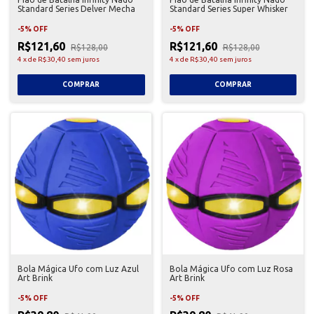
Standard Series Delver Mecha
Standard Series Super Whisker
-
5
%
OFF
-
5
%
OFF
R$121,60
R$121,60
R$128,00
R$128,00
4
x
de
R$30,40
sem juros
4
x
de
R$30,40
sem juros
Bola Mágica Ufo com Luz Azul
Bola Mágica Ufo com Luz Rosa
Art Brink
Art Brink
-
5
%
OFF
-
5
%
OFF