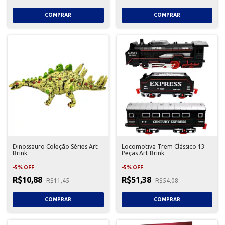
Dinossauro Coleção Séries Art
Locomotiva Trem Clássico 13
Brink
Peças Art Brink
-
5
%
OFF
-
5
%
OFF
R$10,88
R$51,38
R$11,45
R$54,08