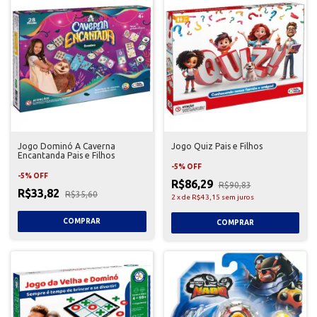
Jogo Dominó A Caverna
Jogo Quiz Pais e Filhos
Encantanda Pais e Filhos
-
5
%
OFF
-
5
%
OFF
R$86,29
R$90,83
R$33,82
R$35,60
2
x
de
R$43,15
sem juros