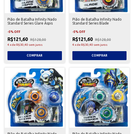
Pião de Batalha Infinity Nado
Pião de Batalha Infinity Nado
Standard Series Glare Aspis
Standard Series Blade
-
5
%
OFF
-
5
%
OFF
R$121,60
R$121,60
R$128,00
R$128,00
4
x
de
R$30,40
sem juros
4
x
de
R$30,40
sem juros
Pião de Batalha Infinity Nado
Pião de Batalha Infinity Nado