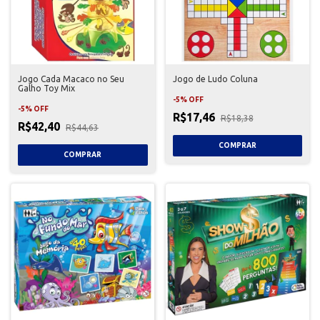
Jogo Cada Macaco no Seu
Jogo de Ludo Coluna
Galho Toy Mix
-
5
%
OFF
-
5
%
OFF
R$17,46
R$18,38
R$42,40
R$44,63