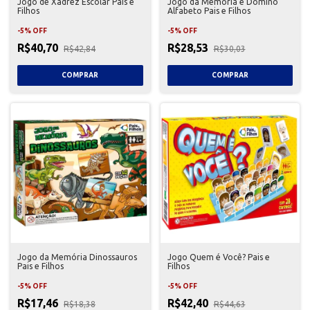
Jogo de Xadrez Escolar Pais e
Jogo da Memória e Dominó
Filhos
Alfabeto Pais e Filhos
-
5
%
OFF
-
5
%
OFF
R$40,70
R$28,53
R$42,84
R$30,03
Jogo da Memória Dinossauros
Jogo Quem é Você? Pais e
Pais e Filhos
Filhos
-
5
%
OFF
-
5
%
OFF
R$17,46
R$42,40
R$18,38
R$44,63