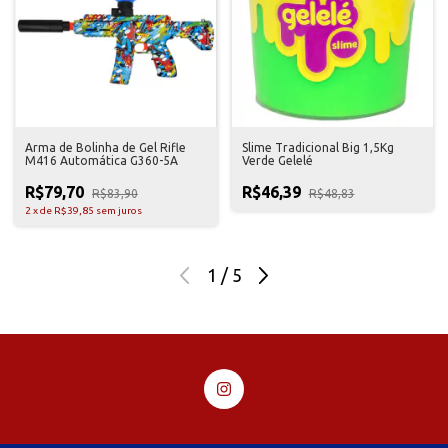
Arma de Bolinha de Gel Rifle
Slime Tradicional Big 1,5Kg
M416 Automática G360-5A
Verde Gelelé
R$79,70
R$46,39
R$83,90
R$48,83
2
x
de
R$39,85
sem juros
1
/
5