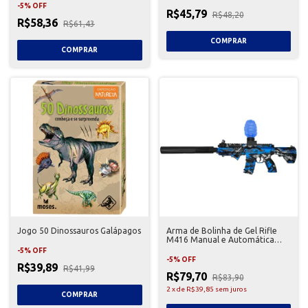
-
5
%
OFF
R$45,79
R$48,20
R$58,36
R$61,43
Jogo 50 Dinossauros Galápagos
Arma de Bolinha de Gel Rifle
M416 Manual e Automática
369B
-
5
%
OFF
-
5
%
OFF
R$39,89
R$41,99
R$79,70
R$83,90
2
x
de
R$39,85
sem juros