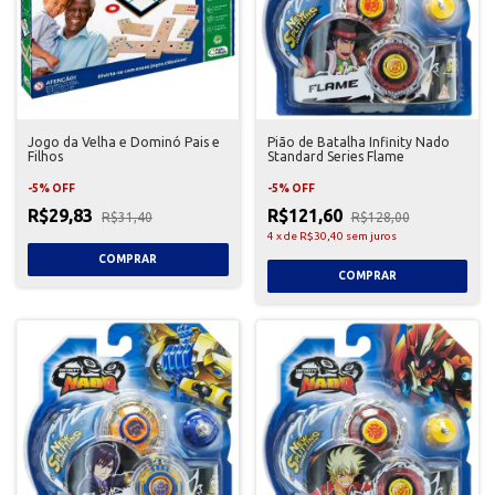
Jogo da Velha e Dominó Pais e
Pião de Batalha Infinity Nado
Filhos
Standard Series Flame
-
5
%
OFF
-
5
%
OFF
R$29,83
R$121,60
R$31,40
R$128,00
4
x
de
R$30,40
sem juros