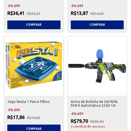
-
5
%
OFF
-
5
%
OFF
R$36,41
R$13,87
R$38,33
R$14,60
Jogo Resta 1 Pais e Filhos
Arma de Bolinha de Gel Rifle
M416 Automática G360-1A
-
5
%
OFF
-
5
%
OFF
R$17,86
R$18,80
R$79,70
R$83,90
2
x
de
R$39,85
sem juros