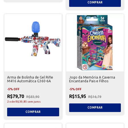
Arma de Bolinha de Gel Rifle
Jogo da Memória A Caverna
M416 Automática G360-6A
Encantanda Pais e Filhos
-
5
%
OFF
-
5
%
OFF
R$79,70
R$15,95
R$83,90
R$16,79
2
x
de
R$39,85
sem juros