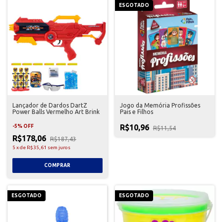
ESGOTADO
Lançador de Dardos DartZ
Jogo da Memória Profissões
Power Balls Vermelho Art Brink
Pais e Filhos
R$10,96
-
5
%
OFF
R$11,54
R$178,06
R$187,43
5
x
de
R$35,61
sem juros
ESGOTADO
ESGOTADO