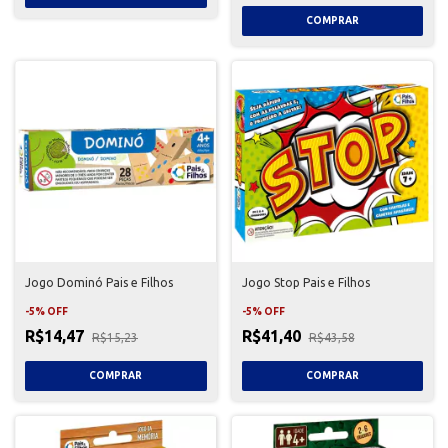
Jogo Dominó Pais e Filhos
Jogo Stop Pais e Filhos
-
5
%
OFF
-
5
%
OFF
R$14,47
R$41,40
R$15,23
R$43,58