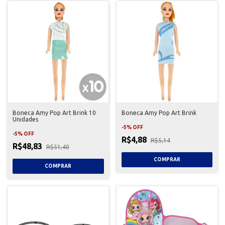
Boneca Amy Pop Art Brink 10
Boneca Amy Pop Art Brink
Unidades
-
5
%
OFF
-
5
%
OFF
R$4,88
R$5,14
R$48,83
R$51,40