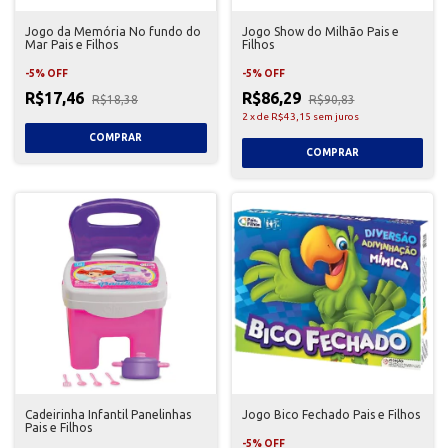
Jogo da Memória No fundo do
Jogo Show do Milhão Pais e
Mar Pais e Filhos
Filhos
-
5
%
OFF
-
5
%
OFF
R$17,46
R$86,29
R$18,38
R$90,83
2
x
de
R$43,15
sem juros
Cadeirinha Infantil Panelinhas
Jogo Bico Fechado Pais e Filhos
Pais e Filhos
-
5
%
OFF