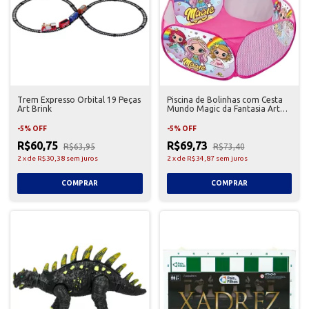
Trem Expresso Orbital 19 Peças
Piscina de Bolinhas com Cesta
Art Brink
Mundo Magic da Fantasia Art
Brink
-
5
%
OFF
-
5
%
OFF
R$60,75
R$69,73
R$63,95
R$73,40
2
x
de
R$30,38
sem juros
2
x
de
R$34,87
sem juros