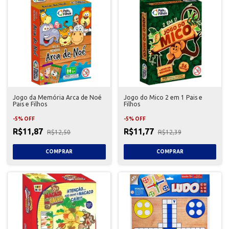
Jogo da Memória Arca de Noé
Jogo do Mico 2 em 1 Pais e
Pais e Filhos
Filhos
-
5
%
OFF
-
5
%
OFF
R$11,87
R$11,77
R$12,50
R$12,39