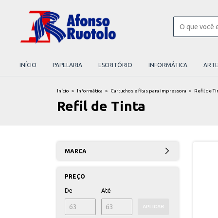
INÍCIO
PAPELARIA
ESCRITÓRIO
INFORMÁTICA
ART
Início
>
Informática
>
Cartuchos e fitas para impressora
>
Refil de Ti
Refil de Tinta
MARCA
PREÇO
De
Até
APLICAR