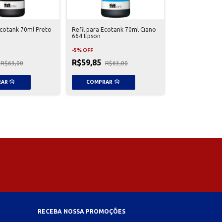
Ecotank 70ml Preto
Refil para Ecotank 70ml Ciano
664 Epson
-
5
%
OFF
R$59,85
R$63,00
R$63,00
RECEBA NOSSA PROMOÇÕES