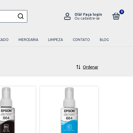
0
Olá!
Faça login
Ou cadastre-se
CADO
MERCEARIA
LIMPEZA
CONTATO
BLOG
Ordenar