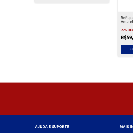
Refil 
Amarel
-
5
%
OF
R$59
AJUDA E SUPORTE
MAIS 