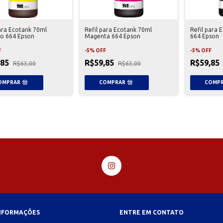
para Ecotank 70ml
Refil para Ecotank 70ml
Refil para 
o 664 Epson
Magenta 664 Epson
664 Epson
F
-
5
%
OFF
-
5
%
OFF
,85
R$59,85
R$59,85
R$63,00
R$63,00
INFORMAÇÕES
ENTRE EM CONTATO