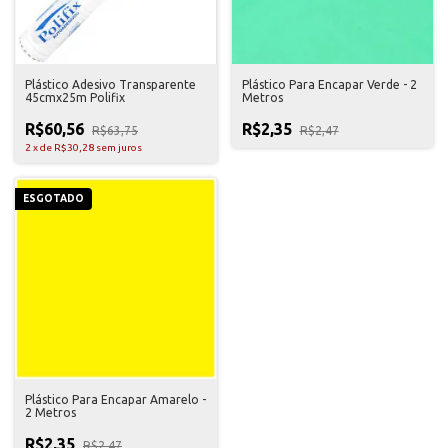
Plástico Adesivo Transparente
Plástico Para Encapar Verde - 2
45cmx25m Polifix
Metros
R$60,56
R$2,35
R$63,75
R$2,47
2
x
de
R$30,28
sem juros
ESGOTADO
Plástico Para Encapar Amarelo -
2 Metros
R$2,35
R$2,47