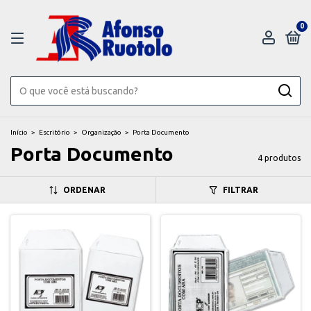
0
Início
>
Escritório
>
Organização
>
Porta Documento
Porta Documento
4 produtos
ORDENAR
FILTRAR