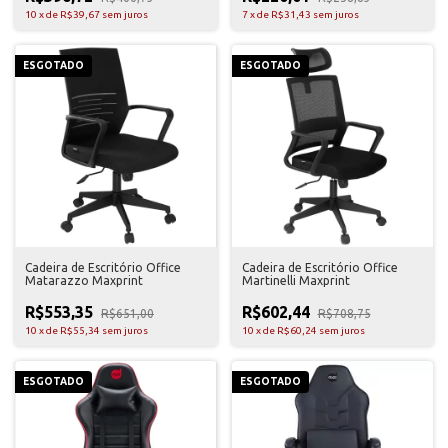
10
x
de
R$39,67
sem juros
7
x
de
R$31,43
sem juros
ESGOTADO
ESGOTADO
Cadeira de Escritório Office
Cadeira de Escritório Office
Matarazzo Maxprint
Martinelli Maxprint
R$553,35
R$602,44
R$651,00
R$708,75
10
x
de
R$55,34
sem juros
10
x
de
R$60,24
sem juros
ESGOTADO
ESGOTADO