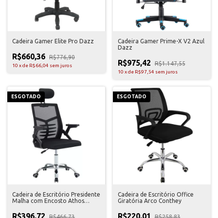
Cadeira Gamer Elite Pro Dazz
Cadeira Gamer Prime-X V2 Azul
Dazz
R$660,36
R$776,90
R$975,42
R$1.147,55
10
x
de
R$66,04
sem juros
10
x
de
R$97,54
sem juros
ESGOTADO
ESGOTADO
Cadeira de Escritório Presidente
Cadeira de Escritório Office
Malha com Encosto Athos
Giratória Arco Conthey
Conthey
R$396,72
R$220,01
R$466,73
R$258,83