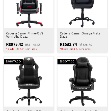
Cadeira Gamer Prime-X V2
Cadeira Gamer Omega Preta
Vermelha Dazz
Dazz
R$975,42
R$532,74
R$1.147,55
R$626,75
10
x
de
R$97,54
sem juros
10
x
de
R$53,27
sem juros
ESGOTADO
ESGOTADO