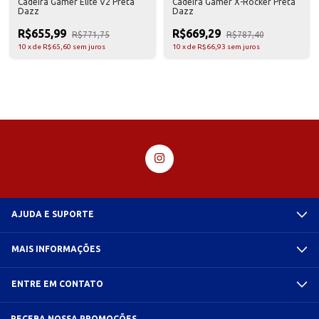
Cadeira Gamer Elite V2 Preta
Cadeira Gamer X-Rocker Preta
Dazz
Dazz
R$655,99
R$669,29
R$771,75
R$787,40
10
x
de
R$65,60
sem juros
10
x
de
R$66,93
sem juros
AJUDA E SUPORTE
MAIS INFORMAÇÕES
ENTRE EM CONTATO
RECEBA NOSSA PROMOÇÕES