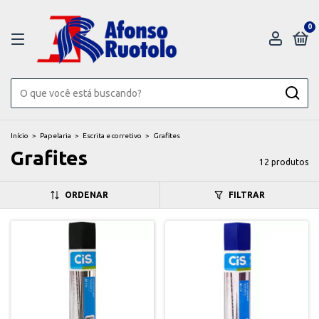
0
Início
>
Papelaria
>
Escrita e corretivo
>
Grafites
Grafites
12 produtos
ORDENAR
FILTRAR