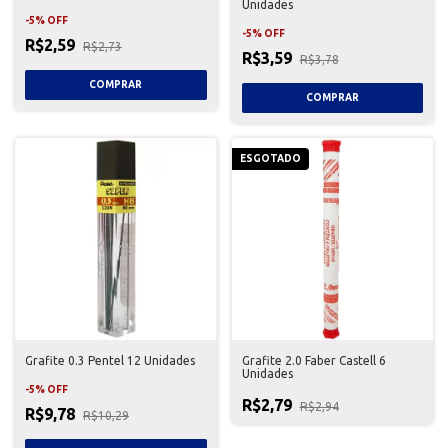
Unidades
-
5
%
OFF
-
5
%
OFF
R$2,59
R$2,73
R$3,59
R$3,78
ESGOTADO
Grafite 0.3 Pentel 12 Unidades
Grafite 2.0 Faber Castell 6
Unidades
-
5
%
OFF
R$2,79
R$2,94
R$9,78
R$10,29