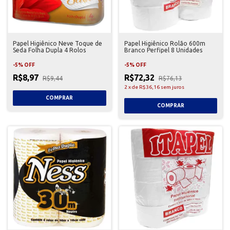
Papel Higiênico Neve Toque de
Papel Higiênico Rolão 600m
Seda Folha Dupla 4 Rolos
Branco Perfipel 8 Unidades
-
5
%
OFF
-
5
%
OFF
R$8,97
R$72,32
R$9,44
R$76,13
2
x
de
R$36,16
sem juros