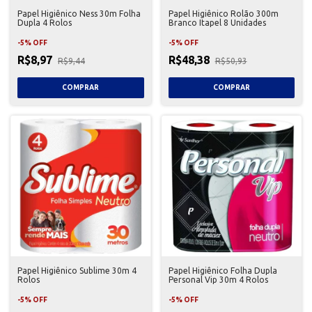
Papel Higiênico Ness 30m Folha
Papel Higiênico Rolão 300m
Dupla 4 Rolos
Branco Itapel 8 Unidades
-
5
%
OFF
-
5
%
OFF
R$8,97
R$48,38
R$9,44
R$50,93
Papel Higiênico Sublime 30m 4
Papel Higiênico Folha Dupla
Rolos
Personal Vip 30m 4 Rolos
-
5
%
OFF
-
5
%
OFF