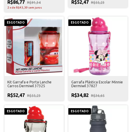
R$86,77
R$52,47
R$91,34
R$55,23
2
x
de
R$43,39
sem juros
ESGOTADO
ESGOTADO
Kit Garrafa e Porta Lanche
Garrafa Plástica Escolar Minnie
Carros Dermiwil 37325
Dermiwil 37827
R$52,47
R$34,82
R$55,23
R$36,65
ESGOTADO
ESGOTADO