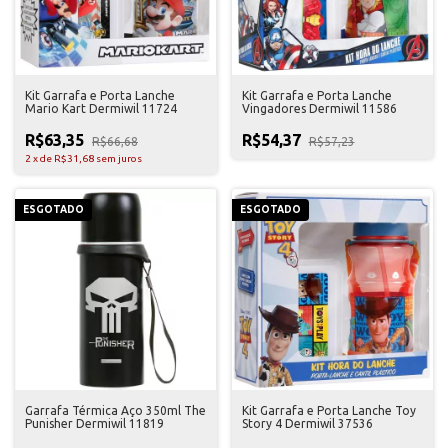
Kit Garrafa e Porta Lanche
Kit Garrafa e Porta Lanche
Mario Kart Dermiwil 11724
Vingadores Dermiwil 11586
R$63,35
R$54,37
R$66,68
R$57,23
2
x
de
R$31,68
sem juros
ESGOTADO
ESGOTADO
Garrafa Térmica Aço 350ml The
Kit Garrafa e Porta Lanche Toy
Punisher Dermiwil 11819
Story 4 Dermiwil 37536