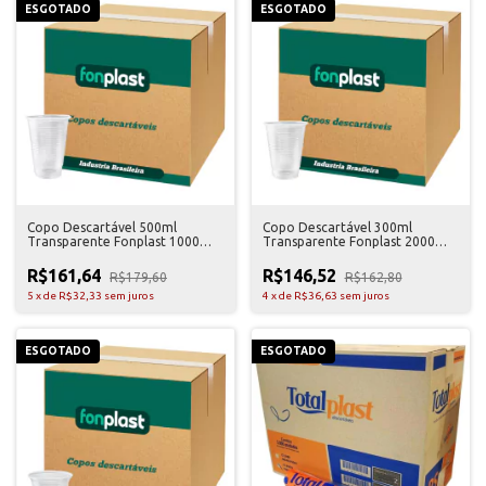
ESGOTADO
ESGOTADO
Copo Descartável 500ml
Copo Descartável 300ml
Transparente Fonplast 1000
Transparente Fonplast 2000
Unidades
Unidades
R$161,64
R$146,52
R$179,60
R$162,80
5
x
de
R$32,33
sem juros
4
x
de
R$36,63
sem juros
ESGOTADO
ESGOTADO