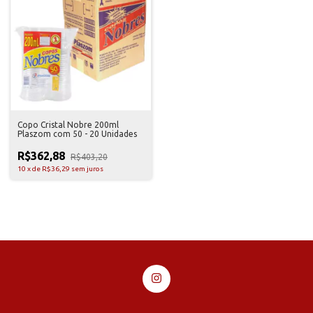
Copo Cristal Nobre 200ml
Plaszom com 50 - 20 Unidades
R$362,88
R$403,20
10
x
de
R$36,29
sem juros