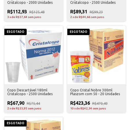
Cristalcopo - 2000 Unidades
Cristalcopo - 2500 Unidades
R$112,93
R$89,31
R$125,48
R$99,23
3
x
de
R$37,64
sem juros
2
x
de
R$44,66
sem juros
ESGOTADO
ESGOTADO
Copo Descartável 180ml
Copo Cristal Nobre 300ml
Cristalcopo - 2500 Unidades
Plaszom com 50 - 20 Unidades
R$67,90
R$423,36
R$75,44
R$470,40
2
x
de
R$33,95
sem juros
10
x
de
R$42,34
sem juros
ESGOTADO