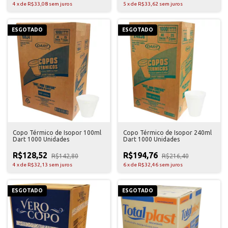
4
x
de
R$33,08
sem juros
5
x
de
R$33,62
sem juros
ESGOTADO
ESGOTADO
Copo Térmico de Isopor 100ml
Copo Térmico de Isopor 240ml
Dart 1000 Unidades
Dart 1000 Unidades
R$128,52
R$194,76
R$142,80
R$216,40
4
x
de
R$32,13
sem juros
6
x
de
R$32,46
sem juros
ESGOTADO
ESGOTADO