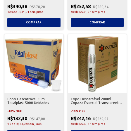
R$340,38
R$252,58
R$378,20
R$280,64
10
x
de
R$34,04
sem juros
8
x
de
R$31,57
sem juros
Copo Descartável 50ml
Copo Descartável 200ml
Totalplast 5000 Unidades
Copaza Especial Transparente
com 100 - 25 Unidades
-
10
%
OFF
-
10
%
OFF
R$132,30
R$242,16
R$147,00
R$269,07
4
x
de
R$33,08
sem juros
8
x
de
R$30,27
sem juros