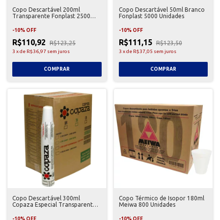
Copo Descartável 200ml
Copo Descartável 50ml Branco
Transparente Fonplast 2500
Fonplast 5000 Unidades
Unidades
-
10
%
OFF
-
10
%
OFF
R$110,92
R$111,15
R$123,25
R$123,50
3
x
de
R$36,97
sem juros
3
x
de
R$37,05
sem juros
Copo Descartável 300ml
Copo Térmico de Isopor 180ml
Copaza Especial Transparente
Meiwa 800 Unidades
com 100 - 20 Unidades
-
10
%
OFF
-
10
%
OFF