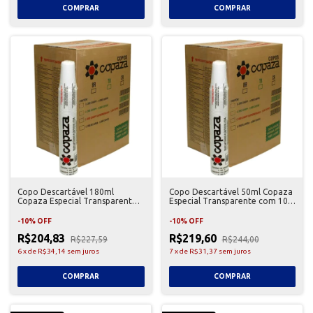
Copo Descartável 180ml
Copo Descartável 50ml Copaza
Copaza Especial Transparente
Especial Transparente com 100
com 100 - 25 Unidades
- 50 Unidades
-
10
%
OFF
-
10
%
OFF
R$204,83
R$219,60
R$227,59
R$244,00
6
x
de
R$34,14
sem juros
7
x
de
R$31,37
sem juros