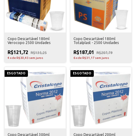
Copo Descartável 180ml
Copo Descartável 180ml
Verocopo 2500 Unidades
Totalplast - 2500 Unidades
R$121,72
R$187,01
R$135,25
R$207,79
4
x
de
R$30,43
sem juros
6
x
de
R$31,17
sem juros
ESGOTADO
ESGOTADO
Copo Descartável 300ml
Copo Descartável 200ml