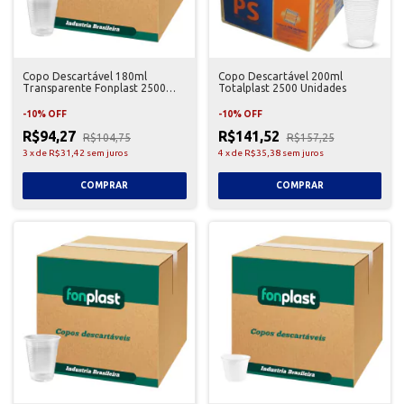
Copo Descartável 180ml
Copo Descartável 200ml
Transparente Fonplast 2500
Totalplast 2500 Unidades
Unidades
-
10
%
OFF
-
10
%
OFF
R$94,27
R$141,52
R$104,75
R$157,25
3
x
de
R$31,42
sem juros
4
x
de
R$35,38
sem juros