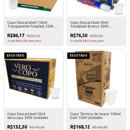
Copo Descartável 150ml
Copo Descartável 50ml
Transparente Fonplast 2500
Totalplast Branco 5000
Unidades
Unidades
R$86,17
R$76,50
R$95,75
R$85,00
2
x
de
R$43,09
sem juros
2
x
de
R$38,25
sem juros
ESGOTADO
ESGOTADO
Copo Descartável 50ml
Copo Térmico de Isopor 180ml
Verocopo 5000 Unidades
Dart 1000 Unidades
R$132,30
R$168,12
R$147,00
R$186,80