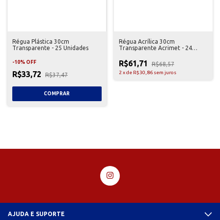
Régua Plástica 30cm
Régua Acrílica 30cm
Transparente - 25 Unidades
Transparente Acrimet - 24
Unidades
R$61,71
-
10
%
OFF
R$68,57
R$33,72
2
x
de
R$30,86
sem juros
R$37,47
AJUDA E SUPORTE