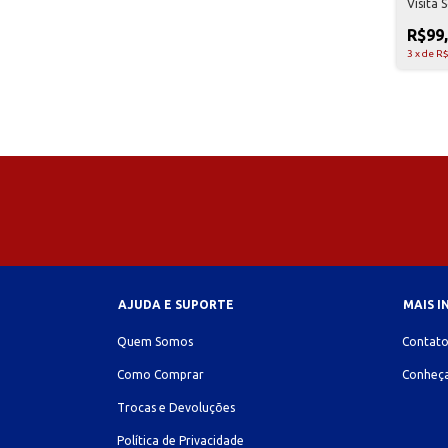
Visita 
R$99
3
x
de
R$
AJUDA E SUPORTE
MAIS 
Quem Somos
Contat
Como Comprar
Conheça
Trocas e Devoluções
Política de Privacidade