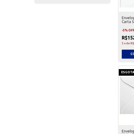
Envelo
Carta S
-
5
%
OF
R$15
5
x
de
R$
ESGOT
Envelo