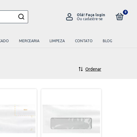
0
Olá!
Faça login
Ou cadastre-se
CADO
MERCEARIA
LIMPEZA
CONTATO
BLOG
Ordenar