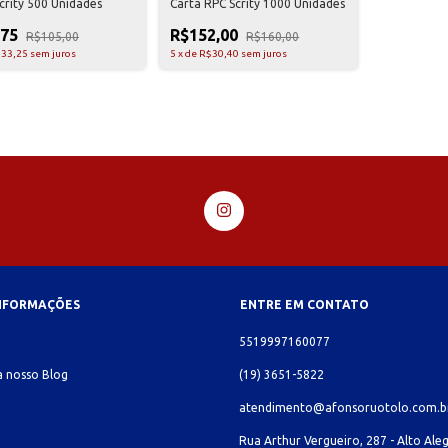
Scrity 500 Unidades
Carta RPC Scrity 1000 Unidades
,75
R$152,00
R$105,00
R$160,00
33,25
sem juros
5
x
de
R$30,40
sem juros
INFORMAÇÕES
ENTRE EM CONTATO
o
5519997160077
 nosso Blog
(19) 3651-5822
atendimento@afonsoruotolo.com.b
Rua Arthur Vergueiro, 287 - Alto Aleg