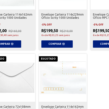
pe Carteira 114x162mm
Envelope Carteira 114x229mm
Envelope C
crity 1000 Unidades
Ofício Scrity 1000 Unidades
Ofício RPC 
Unidades
F
-
5
%
OFF
-
5
%
OFF
2,00
R$199,50
R$199,5
R$160,00
R$210,00
30,40
sem juros
6
x
de
R$33,25
sem juros
6
x
de
R$33,2
ADO
ESGOTADO
pe Carteira 72x108mm
Envelope Carteira 114x162mm