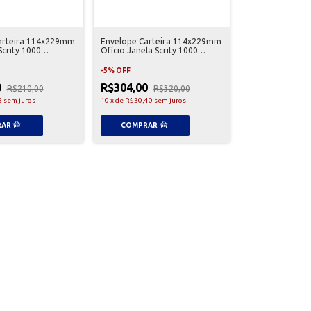
arteira 114x229mm
Envelope Carteira 114x229mm
Scrity 1000
Ofício Janela Scrity 1000
Unidades
-
5
%
OFF
0
R$304,00
R$210,00
R$320,00
5
sem juros
10
x
de
R$30,40
sem juros