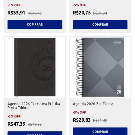
-
5
%
OFF
-
5
%
OFF
R$33,91
R$20,75
R$35,70
R$21,84
Agenda 2026 Executiva Prátika
Agenda 2026 Zip Tilibra
Preta Tilibra
-
5
%
OFF
-
5
%
OFF
R$29,83
R$31,40
R$47,39
R$49,88