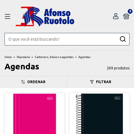
0
Início
>
Papelaria
>
Cadernos, blocos e agendas
>
Agendas
Agendas
269 produtos
ORDENAR
FILTRAR