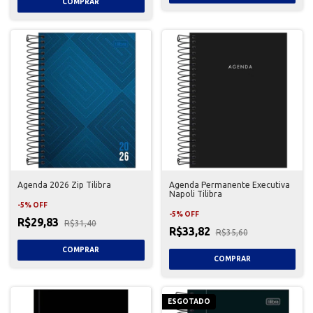
Agenda 2026 Zip Tilibra
Agenda Permanente Executiva
Napoli Tilibra
-
5
%
OFF
-
5
%
OFF
R$29,83
R$31,40
R$33,82
R$35,60
ESGOTADO