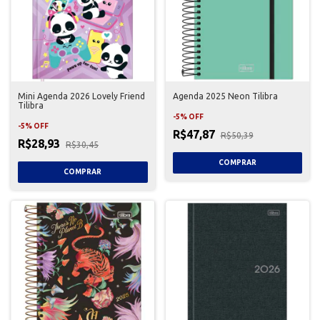
Mini Agenda 2026 Lovely Friend
Agenda 2025 Neon Tilibra
Tilibra
-
5
%
OFF
-
5
%
OFF
R$47,87
R$50,39
R$28,93
R$30,45