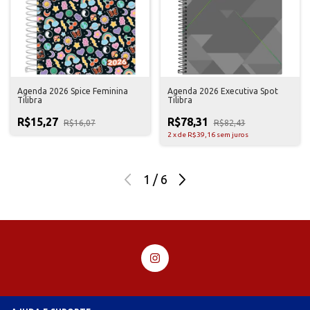
Agenda 2026 Spice Feminina
Agenda 2026 Executiva Spot
Tilibra
Tilibra
R$15,27
R$78,31
R$16,07
R$82,43
2
x
de
R$39,16
sem juros
1
/
6