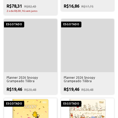
R$78,31
R$16,86
R$82,43
R$17,75
2
x
de
R$39,16
sem juros
ESGOTADO
ESGOTADO
Planner 2026 Snoopy
Planner 2026 Snoopy
Grampeado Tilibra
Grampeado Tilibra
R$19,46
R$19,46
R$20,48
R$20,48
ESGOTADO
ESGOTADO