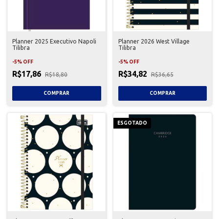
Planner 2025 Executivo Napoli
Planner 2026 West Village
Tilibra
Tilibra
-
5
%
OFF
-
5
%
OFF
R$17,86
R$34,82
R$18,80
R$36,65
ESGOTADO