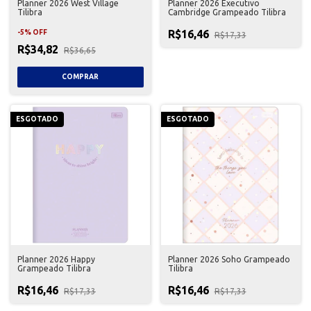
Planner 2026 West Village
Planner 2026 Executivo
Tilibra
Cambridge Grampeado Tilibra
R$16,46
-
5
%
OFF
R$17,33
R$34,82
R$36,65
ESGOTADO
ESGOTADO
Planner 2026 Happy
Planner 2026 Soho Grampeado
Grampeado Tilibra
Tilibra
R$16,46
R$16,46
R$17,33
R$17,33