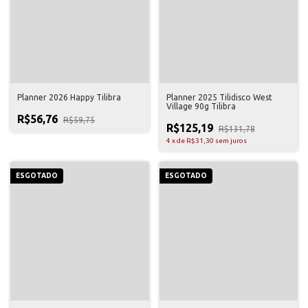
Planner 2026 Happy Tilibra
Planner 2025 Tilidisco West
Village 90g Tilibra
R$56,76
R$59,75
R$125,19
R$131,78
4
x
de
R$31,30
sem juros
ESGOTADO
ESGOTADO