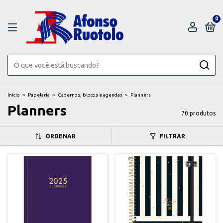
0
Início
>
Papelaria
>
Cadernos, blocos e agendas
>
Planners
Planners
70 produtos
ORDENAR
FILTRAR