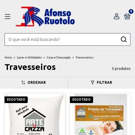
0
Início
>
Lazer e Utilidades
>
Casa e Decoração
>
Travesseiros
Travesseiros
5 produtos
ORDENAR
FILTRAR
ESGOTADO
ESGOTADO