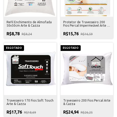
Refil Enchimento de Almofada
Protetor de Travesseiro 200
50x50cm Arte & Cazza
Fios Percal Impermeável Arte &
Cazza
R$8,78
R$15,76
R$9,24
R$16,59
ESGOTADO
ESGOTADO
Travesseiro 170 Fios Soft Touch
Travesseiro 200 Fios Percal Arte
Arte & Cazza
& Cazza
R$17,76
R$24,94
R$18,69
R$26,25