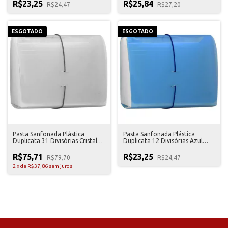
R$23,25
R$25,84
R$24,47
R$27,20
ESGOTADO
ESGOTADO
Pasta Sanfonada Plástica
Pasta Sanfonada Plástica
Duplicata 31 Divisórias Cristal
Duplicata 12 Divisórias Azul
Golden
Golden
R$75,71
R$23,25
R$79,70
R$24,47
2
x
de
R$37,86
sem juros