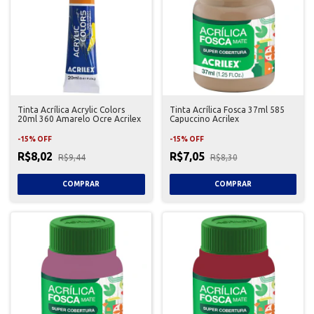
Tinta Acrílica Acrylic Colors
Tinta Acrílica Fosca 37ml 585
20ml 360 Amarelo Ocre Acrilex
Capuccino Acrilex
-
15
%
OFF
-
15
%
OFF
R$8,02
R$7,05
R$9,44
R$8,30