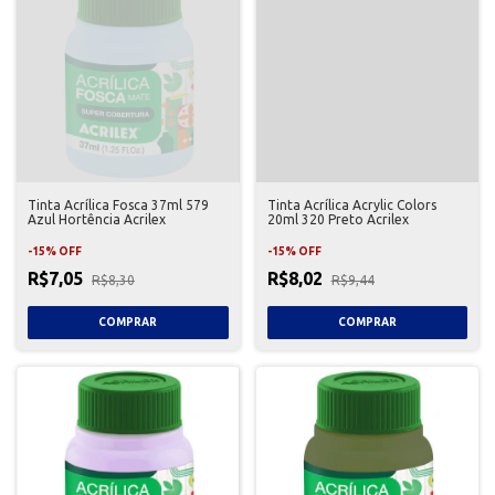
Tinta Acrílica Fosca 37ml 579
Tinta Acrílica Acrylic Colors
Azul Hortência Acrilex
20ml 320 Preto Acrilex
-
15
%
OFF
-
15
%
OFF
R$7,05
R$8,02
R$8,30
R$9,44