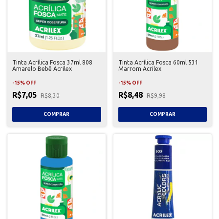
Tinta Acrílica Fosca 37ml 808
Tinta Acrílica Fosca 60ml 531
Amarelo Bebê Acrilex
Marrom Acrilex
-
15
%
OFF
-
15
%
OFF
R$7,05
R$8,48
R$8,30
R$9,98