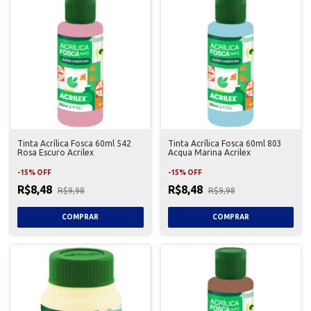
Tinta Acrílica Fosca 60ml 542
Tinta Acrílica Fosca 60ml 803
Rosa Escuro Acrilex
Acqua Marina Acrilex
-
15
%
OFF
-
15
%
OFF
R$8,48
R$8,48
R$9,98
R$9,98