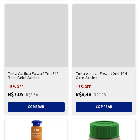
Tinta Acrílica Fosca 37ml 813
Tinta Acrílica Fosca 60ml 904
Rosa Bebê Acrilex
Ocre Acrilex
-
15
%
OFF
-
15
%
OFF
R$7,05
R$8,48
R$8,30
R$9,98