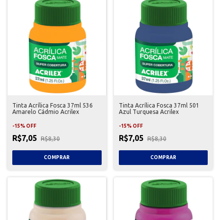
Tinta Acrílica Fosca 37ml 536
Tinta Acrílica Fosca 37ml 501
Amarelo Cádmio Acrilex
Azul Turquesa Acrilex
-
15
%
OFF
-
15
%
OFF
R$7,05
R$7,05
R$8,30
R$8,30