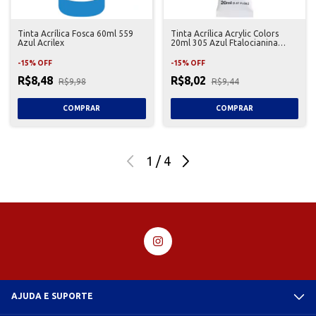
Tinta Acrílica Fosca 60ml 559
Tinta Acrílica Acrylic Colors
Azul Acrilex
20ml 305 Azul Ftalocianina
Acrilex
-
15
%
OFF
-
15
%
OFF
R$8,48
R$8,02
R$9,98
R$9,44
1
/
4
AJUDA E SUPORTE