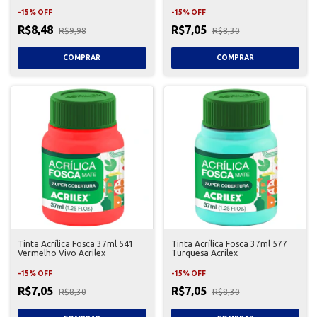
-
15
%
OFF
-
15
%
OFF
R$8,48
R$7,05
R$9,98
R$8,30
Tinta Acrílica Fosca 37ml 541
Tinta Acrílica Fosca 37ml 577
Vermelho Vivo Acrilex
Turquesa Acrilex
-
15
%
OFF
-
15
%
OFF
R$7,05
R$7,05
R$8,30
R$8,30