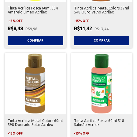
Tinta Acrílica Fosca 60ml 504
Tinta Acrílica Metal Colors 37ml
Amarelo Limão Acrilex
548 Ouro Velho Acrilex
-
15
%
OFF
-
15
%
OFF
R$8,48
R$11,42
R$9,98
R$13,44
Tinta Acrílica Metal Colors 60ml
Tinta Acrílica Fosca 60ml 518
598 Dourado Solar Acrilex
Salmão Acrilex
-
15
%
OFF
-
15
%
OFF