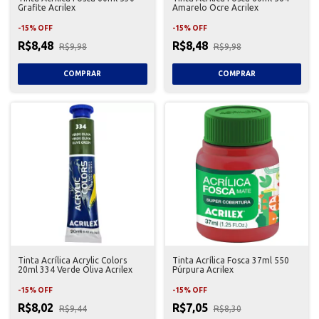
Grafite Acrilex
Amarelo Ocre Acrilex
-
15
%
OFF
-
15
%
OFF
R$8,48
R$8,48
R$9,98
R$9,98
Tinta Acrílica Acrylic Colors
Tinta Acrílica Fosca 37ml 550
20ml 334 Verde Oliva Acrilex
Púrpura Acrilex
-
15
%
OFF
-
15
%
OFF
R$8,02
R$7,05
R$9,44
R$8,30