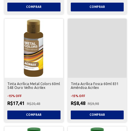
Tinta Acrílica Metal Colors 60ml
Tinta Acrílica Fosca 60ml 831
548 Ouro Velho Acrilex
Amêndoa Acrilex
-
15
%
OFF
-
15
%
OFF
R$17,41
R$8,48
R$20,48
R$9,98