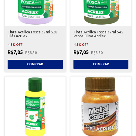
Tinta Acrílica Fosca 37ml 528
Tinta Acrílica Fosca 37ml 545
Lilás Acrilex
Verde Oliva Acrilex
-
15
%
OFF
-
15
%
OFF
R$7,05
R$7,05
R$8,30
R$8,30