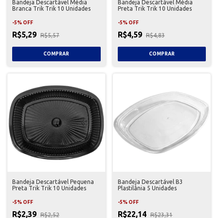
Bandeja Descartável Média
Bandeja Descartável Média
Branca Trik Trik 10 Unidades
Preta Trik Trik 10 Unidades
-
5
%
OFF
-
5
%
OFF
R$5,29
R$4,59
R$5,57
R$4,83
Bandeja Descartável Pequena
Bandeja Descartável B3
Preta Trik Trik 10 Unidades
Plastilânia 5 Unidades
-
5
%
OFF
-
5
%
OFF
R$2,39
R$22,14
R$2,52
R$23,31