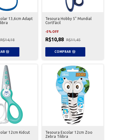
colar 13,6cm Adapt
Tesoura Hobby 5" Mundial
libra
Cortfácil
-
5
%
OFF
R$10,88
R$14,18
R$11,45
olar 12cm Kidcut
Tesoura Escolar 12cm Zoo
Zebra Tilibra