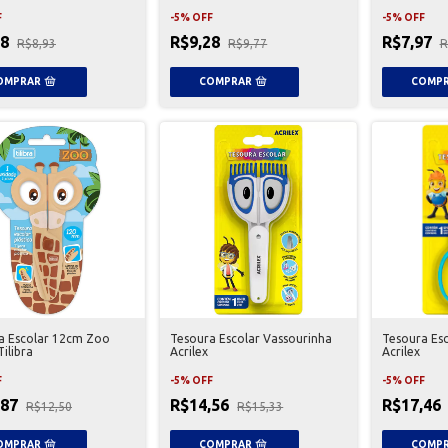
F
-
5
%
OFF
-
5
%
OFF
48
R$9,28
R$7,97
R$8,93
R$9,77
R
a Escolar 12cm Zoo
Tesoura Escolar Vassourinha
Tesoura Esc
Tilibra
Acrilex
Acrilex
F
-
5
%
OFF
-
5
%
OFF
,87
R$14,56
R$17,46
R$12,50
R$15,33