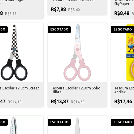
er
SkyPaper
R$7,98
R$8,40
48
R$8,48
R$8,93
R
ADO
ESGOTADO
ESGOTADO
a Escolar 12,8cm Street
Tesoura Escolar 12,8cm Soho
Tesoura Esc
Tilibra
Acrilex
,47
R$13,87
R$17,46
R$14,18
R$14,60
ADO
ESGOTADO
ESGOTADO