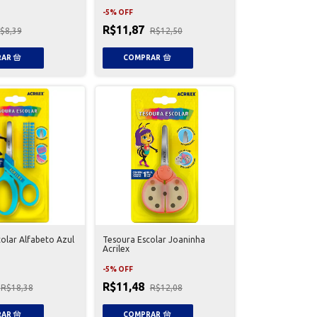
-
5
%
OFF
R$11,87
$8,39
R$12,50
olar Alfabeto Azul
Tesoura Escolar Joaninha
Acrilex
-
5
%
OFF
R$11,48
R$18,38
R$12,08