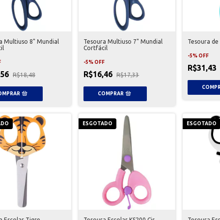
a Multiuso 8" Mundial
Tesoura Multiuso 7" Mundial
Tesoura de 
il
Cortfácil
-
5
%
OFF
F
-
5
%
OFF
R$31,43
,56
R$16,46
R$18,48
R$17,33
ADO
ESGOTADO
ESGOTADO
 Escolar Tigre
Tesoura Escolar KS200 Cis
Tesoura Es