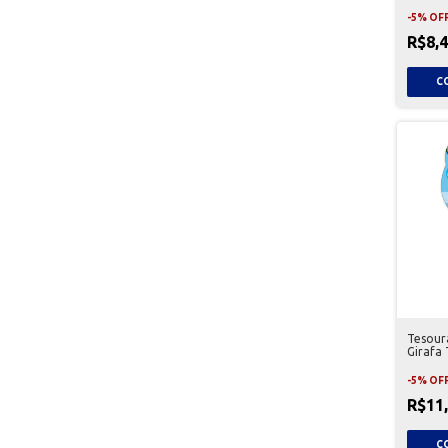
-
5
%
OF
R$8,
Tesour
Girafa 
-
5
%
OF
R$11