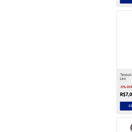
Tesoura
Leo
-
5
%
OF
R$7,