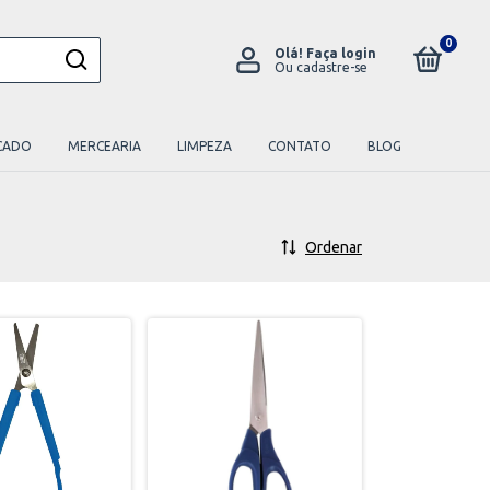
0
Olá!
Faça login
Ou cadastre-se
CADO
MERCEARIA
LIMPEZA
CONTATO
BLOG
Ordenar