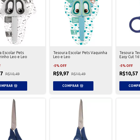
 Escolar Pets
Tesoura Escolar Pets Vaquinha
Tesoura Tec
rinho Leo e Leo
Leo e Leo
Easy Cut 1
F
-
5
%
OFF
-
5
%
OFF
97
R$9,97
R$10,57
R$10,49
R$10,49