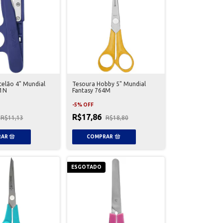
elão 4" Mundial
Tesoura Hobby 5" Mundial
61N
Fantasy 764M
-
5
%
OFF
R$17,86
R$11,13
R$18,80
ESGOTADO