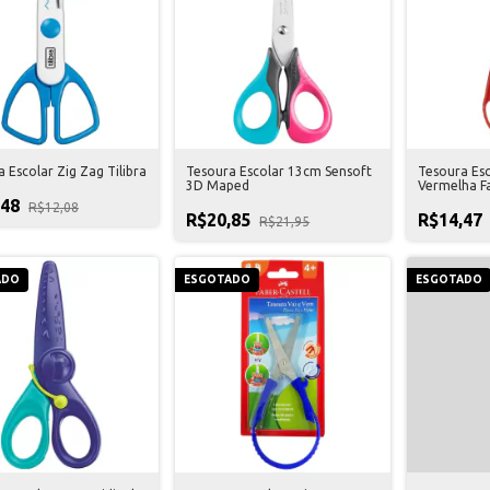
 Escolar Zig Zag Tilibra
Tesoura Escolar 13cm Sensoft
Tesoura Esc
3D Maped
Vermelha Fa
,48
R$12,08
R$20,85
R$14,47
R$21,95
ADO
ESGOTADO
ESGOTADO