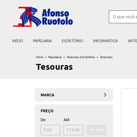
INÍCIO
PAPELARIA
ESCRITÓRIO
INFORMÁTICA
ART
Início
>
Papelaria
>
Tesouras e Estiletes
>
Tesouras
Tesouras
MARCA
PREÇO
De
Até
APLICAR