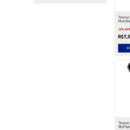
Tesour
Mundia
-
5
%
OF
R$7,
Tesour
SkyPap