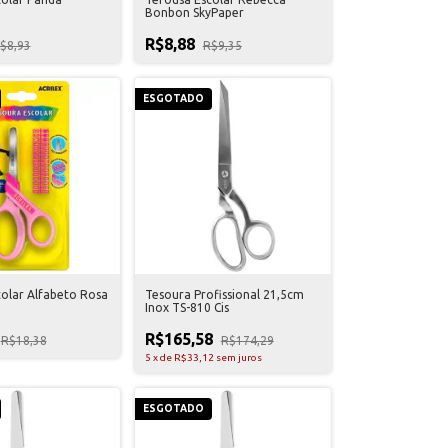
Bonbon SkyPaper
R$8,88
$8,93
R$9,35
ESGOTADO
olar Alfabeto Rosa
Tesoura Profissional 21,5cm
Inox TS-810 Cis
R$165,58
R$18,38
R$174,29
5
x
de
R$33,12
sem juros
ESGOTADO