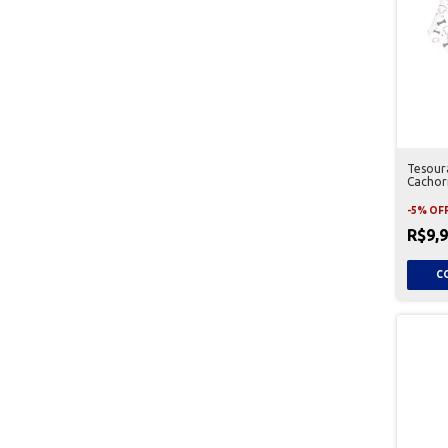
Tesoura
Cachor
-
5
%
OF
R$9,