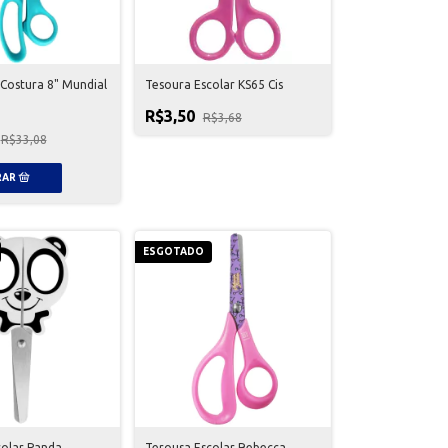
Costura 8" Mundial
Tesoura Escolar KS65 Cis
R$3,50
R$3,68
R$33,08
ESGOTADO
colar Panda
Terousa Escolar Rebecca