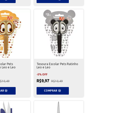
olar Pets
Tesoura Escolar Pets Ratinho
 Leo e Leo
Leo e Leo
-
5
%
OFF
R$9,97
$10,49
R$10,49