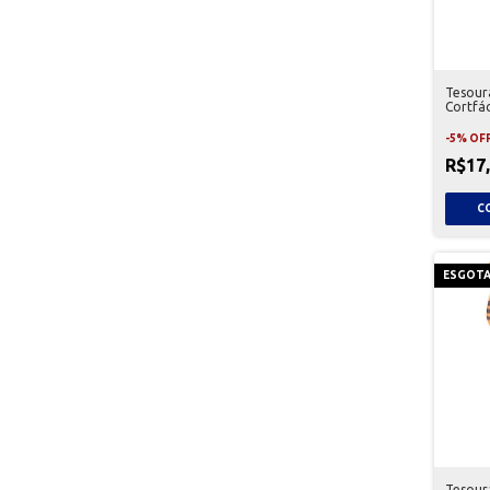
Tesour
Cortfác
-
5
%
OF
R$17
ESGOT
Tesoura