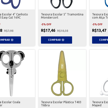
a Escolar 4" Canhoto
Tesoura Escolar 5" Tramontina
Tesoura Es
l Easy Cut 169C
Monstercort
com Alça Ti
F
-
5
%
OFF
-
5
%
OFF
58
R$17,46
R$13,47
R$7,98
R$18,38
a Escolar Coala
Tesoura Escolar Plástica T403
Tesoura Esc
er
Tilibra
Maped