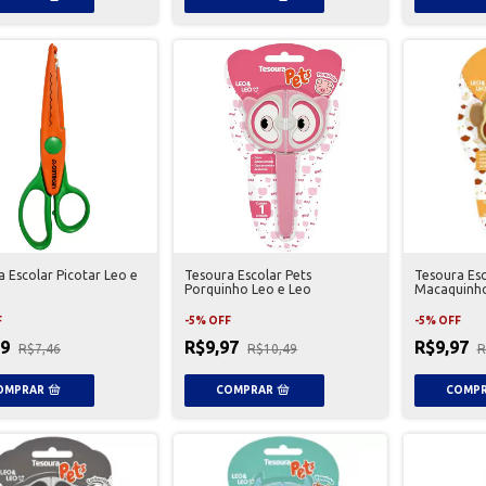
 Escolar Picotar Leo e
Tesoura Escolar Pets
Tesoura Esc
Porquinho Leo e Leo
Macaquinho
F
-
5
%
OFF
-
5
%
OFF
09
R$9,97
R$9,97
R$7,46
R$10,49
R