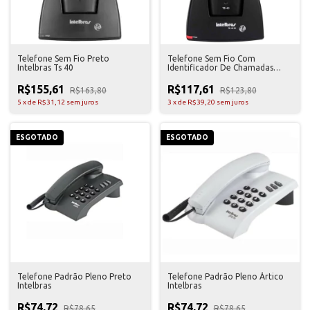
Telefone Sem Fio Preto
Telefone Sem Fio Com
Intelbras Ts 40
Identificador De Chamadas
Intelbras Ts 40
R$155,61
R$117,61
R$163,80
R$123,80
5
x
de
R$31,12
sem juros
3
x
de
R$39,20
sem juros
ESGOTADO
ESGOTADO
Telefone Padrão Pleno Preto
Telefone Padrão Pleno Ártico
Intelbras
Intelbras
R$74,72
R$74,72
R$78,65
R$78,65