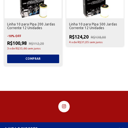
Linha 10 para Pipa 200 Jardas
Linha 10 para Pipa 500 Jardas
Corrente 12 Unidades
Corrente 12 Unidades
R$124,20
-
10
%
OFF
R$138,00
R$100,98
4
x
de
R$31,05
sem juros
R$112,20
3
x
de
R$33,66
sem juros