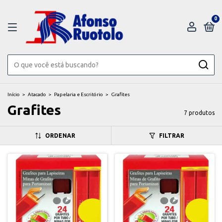
0
Início
>
Atacado
>
Papelaria e Escritório
>
Grafites
Grafites
7 produtos
ORDENAR
FILTRAR