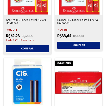
Grafite 0.5 Faber Castell 12x24
Grafite 0.7 Faber Castell 12x24
Unidades
Unidades
-
10
%
OFF
-
10
%
OFF
R$62,23
R$33,64
R$69,15
R$37,38
2
x
de
R$31,12
sem juros
ESGOTADO