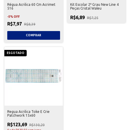
Régua Acrilica 60 Cm Acrimet
Kit Escolar 2º Grau New Line 4
516
Peças Cristal Waleu
R$6,89
-
5
%
OFF
R$7,25
R$7,97
R$8,39
ESGOTADO
Regua Acrilica Toke E Crie
Patchwork 15x60
R$123,69
R$130,20
4
x
de
R$30,92
sem juros