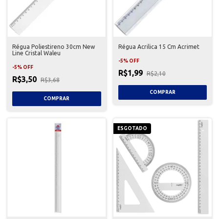
Régua Poliestireno 30cm New
Régua Acrilica 15 Cm Acrimet
Line Cristal Waleu
-
5
%
OFF
-
5
%
OFF
R$1,99
R$2,10
R$3,50
R$3,68
ESGOTADO