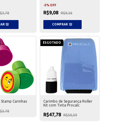
-
5
%
OFF
R$9,08
$3,78
R$9,56
ESGOTADO
 Stamp Carinhas
Carimbo de Segurança Roller
Kit com Tinta Procalc
$3,78
R$47,78
R$50,30