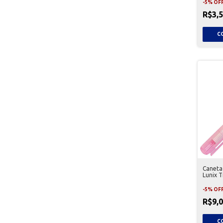
-
5
%
OF
R$3,
Caneta
Lunix T
-
5
%
OF
R$9,