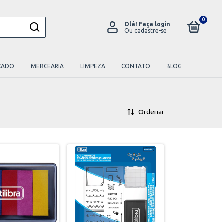
0
Olá!
Faça login
Ou cadastre-se
CADO
MERCEARIA
LIMPEZA
CONTATO
BLOG
Ordenar