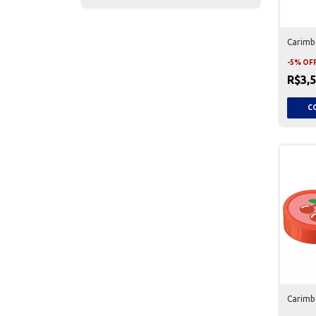
Carimb
-
5
%
OF
R$3,
Carimb