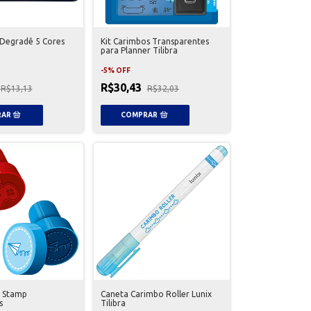
 Degradê 5 Cores
Kit Carimbos Transparentes
para Planner Tilibra
-
5
%
OFF
R$30,43
R$13,13
R$32,03
s Stamp
Caneta Carimbo Roller Lunix
s
Tilibra