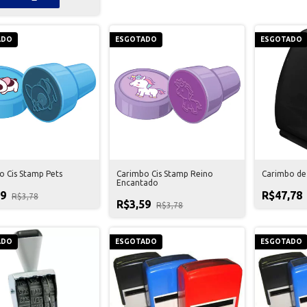
ADO
ESGOTADO
ESGOTADO
o Cis Stamp Pets
Carimbo Cis Stamp Reino
Carimbo de
Encantado
59
R$47,78
R$3,78
R$3,59
R$3,78
ADO
ESGOTADO
ESGOTADO