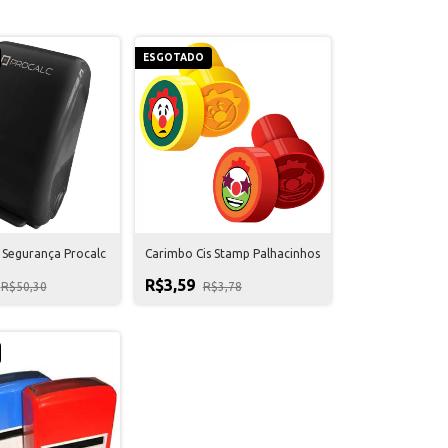
ESGOTADO
 Segurança Procalc
Carimbo Cis Stamp Palhacinhos
R$3,59
R$50,30
R$3,78