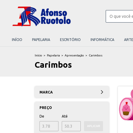
INÍCIO
PAPELARIA
ESCRITÓRIO
INFORMÁTICA
ART
Início
>
Papelaria
>
Apresentação
>
Carimbos
Carimbos
MARCA
PREÇO
De
Até
APLICAR