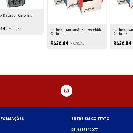
o Datador Carbrink
,44
R$26,78
Carimbo Automático Recebido
Carimbo Au
Carbrink
Carbrink
R$26,84
R$26,84
R$28,25
INFORMAÇÕES
ENTRE EM CONTATO
o
5519997160077