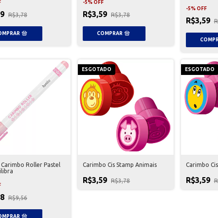
F
-
5
%
OFF
-
5
%
OFF
59
R$3,59
R$3,78
R$3,78
R$3,59
R
ESGOTADO
ESGOTADO
 Carimbo Roller Pastel
Carimbo Cis Stamp Animais
Carimbo Cis
ilibra
R$3,59
R$3,59
R$3,78
R
F
08
R$9,56