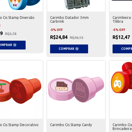
o Cis Stamp Diversão
Carimbo Datador 3mm
Carimbeira
Carbrink
Tilibra
F
-
5
%
OFF
-
5
%
OFF
59
R$3,78
R$24,84
R$12,47
R$26,15
o Cis Stamp Decorativo
Carimbo Cis Stamp Candy
Carimbo Ci
Brincadeira