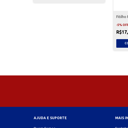
Fitilho 
-
5
%
OF
R$17
AJUDA E SUPORTE
MAIS 