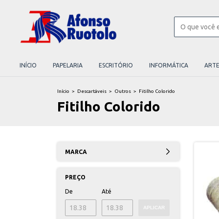
INÍCIO
PAPELARIA
ESCRITÓRIO
INFORMÁTICA
ART
Início
>
Descartáveis
>
Outros
>
Fitilho Colorido
Fitilho Colorido
MARCA
PREÇO
De
Até
APLICAR