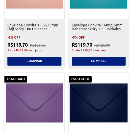
Envelope Convite 160x235mm
Envelope Convite 160x235mm
Fidji Scrity 100 Unidades
Bahamas Scrity 100 Unidades
-
5
%
OFF
-
5
%
OFF
R$119,70
R$119,70
R$126,00
R$126,00
3
x
de
R$39,90
sem juros
3
x
de
R$39,90
sem juros
ESGOTADO
ESGOTADO