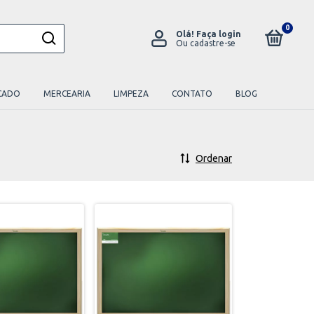
0
Olá!
Faça login
Ou cadastre-se
CADO
MERCEARIA
LIMPEZA
CONTATO
BLOG
Ordenar