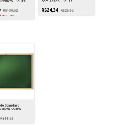
20x90cm - Souza
com Ábaco - Souza
9
R$24,34
R$130,52
R$25,62
0
sem juros
de Standard
x30cm Souza
R$11,03