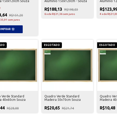
a 150x120cm Souza
Alumínio 150x120cm - Souza
Alumínio 1
R$188,13
R$123,9
F
R$198,03
3,64
6
x
de
R$31,36
sem juros
4
x
de
R$31,0
R$151,20
35,91
sem juros
ADO
ESGOTADO
ESGOTADO
 Verde Standard
Quadro Verde Standard
Quadro Ver
a 40x60cm Souza
Madeira 50x70cm Souza
Madeira 40
,44
R$20,65
R$10,48
R$28,88
R$21,74