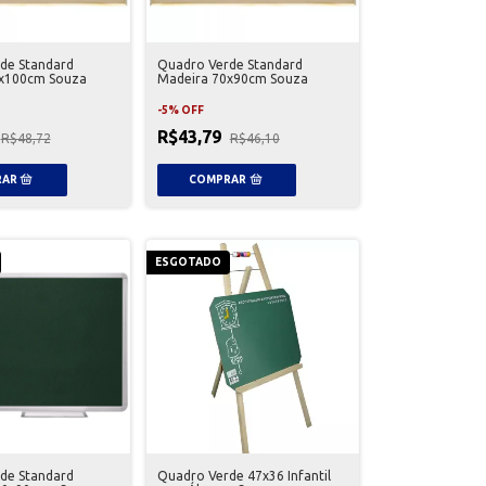
de Standard
Quadro Verde Standard
x100cm Souza
Madeira 70x90cm Souza
-
5
%
OFF
R$43,79
R$48,72
R$46,10
ESGOTADO
de Standard
Quadro Verde 47x36 Infantil