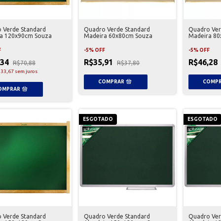
 Verde Standard
Quadro Verde Standard
Quadro Ver
a 120x90cm Souza
Madeira 60x80cm Souza
Madeira 80
F
-
5
%
OFF
-
5
%
OFF
,34
R$35,91
R$46,28
R$70,88
R$37,80
33,67
sem juros
ESGOTADO
ESGOTADO
 Verde Standard
Quadro Verde Standard
Quadro Ver