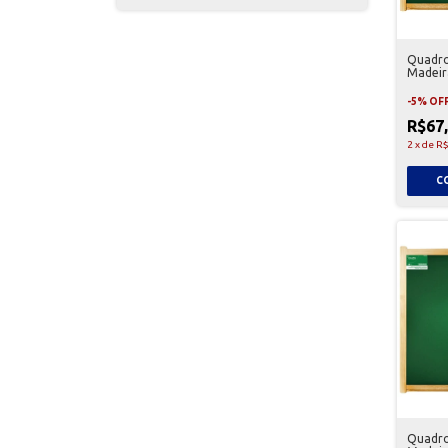
Quadro
Madeir
-
5
%
OF
R$67
2
x
de
R$
Quadro