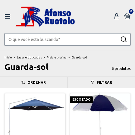
0
Início
>
Lazer e Utilidades
>
Praia e piscina
>
Guarda-sol
Guarda-sol
6 produtos
ORDENAR
FILTRAR
ESGOTADO