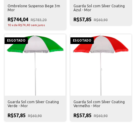
Ombrelone Suspenso Bege 3m
Guarda Sol com Silver Coating
Mor
Azul - Mor
R$744,04
R$57,85
R$783,20
R$60,90
10
x
de
R$74,40
sem juros
ESGOTADO
ESGOTADO
Guarda Sol com Silver Coating
Guarda Sol com Silver Coating
Verde - Mor
Vermelho - Mor
R$57,85
R$57,85
R$60,90
R$60,90