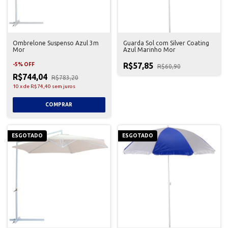
Ombrelone Suspenso Azul 3m
Guarda Sol com Silver Coating
Mor
Azul Marinho Mor
R$57,85
-
5
%
OFF
R$60,90
R$744,04
R$783,20
10
x
de
R$74,40
sem juros
ESGOTADO
ESGOTADO