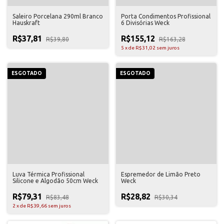
Saleiro Porcelana 290ml Branco
Porta Condimentos Profissional
Hauskraft
6 Divisórias Weck
R$37,81
R$155,12
R$39,80
R$163,28
5
x
de
R$31,02
sem juros
ESGOTADO
ESGOTADO
Luva Térmica Profissional
Espremedor de Limão Preto
Silicone e Algodão 50cm Weck
Weck
R$79,31
R$28,82
R$83,48
R$30,34
2
x
de
R$39,66
sem juros