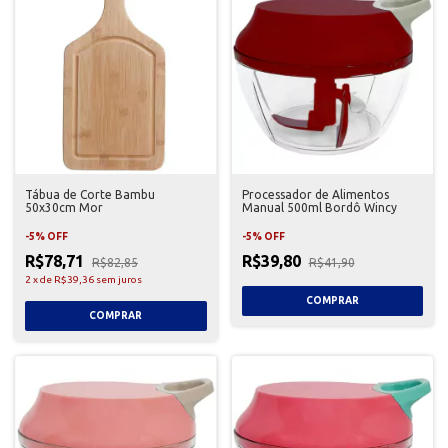
Tábua de Corte Bambu
Processador de Alimentos
50x30cm Mor
Manual 500ml Bordô Wincy
-
5
%
OFF
-
5
%
OFF
R$78,71
R$39,80
R$82,85
R$41,90
2
x
de
R$39,36
sem juros