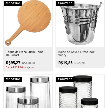
ESGOTADO
ESGOTADO
Tábua de Pizza 58cm Bambu
Balde de Gelo 6 Litros Inox
Hauskraft
Wincy
R$95,27
R$19,85
R$100,28
R$20,90
3
x
de
R$31,76
sem juros
ESGOTADO
ESGOTADO