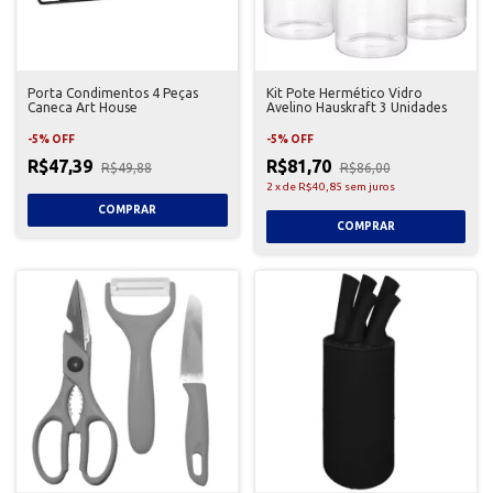
Porta Condimentos 4 Peças
Kit Pote Hermético Vidro
Caneca Art House
Avelino Hauskraft 3 Unidades
-
5
%
OFF
-
5
%
OFF
R$47,39
R$81,70
R$49,88
R$86,00
2
x
de
R$40,85
sem juros