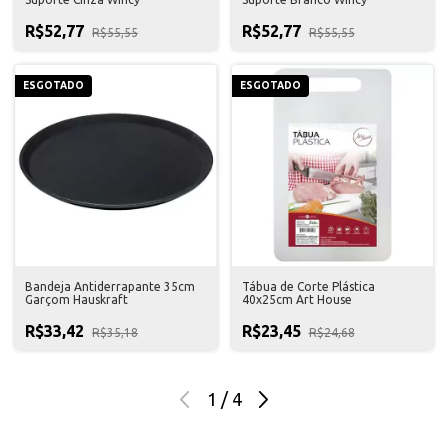
R$52,77
R$52,77
R$55,55
R$55,55
ESGOTADO
ESGOTADO
Bandeja Antiderrapante 35cm
Tábua de Corte Plástica
Garçom Hauskraft
40x25cm Art House
R$33,42
R$23,45
R$35,18
R$24,68
1
/
4