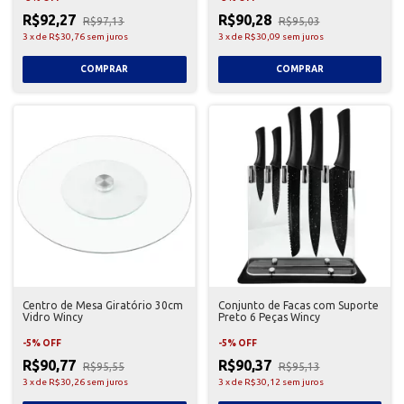
R$92,27
R$90,28
R$97,13
R$95,03
3
x
de
R$30,76
sem juros
3
x
de
R$30,09
sem juros
Centro de Mesa Giratório 30cm
Conjunto de Facas com Suporte
Vidro Wincy
Preto 6 Peças Wincy
-
5
%
OFF
-
5
%
OFF
R$90,77
R$90,37
R$95,55
R$95,13
3
x
de
R$30,26
sem juros
3
x
de
R$30,12
sem juros