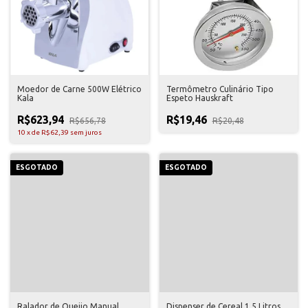
Moedor de Carne 500W Elétrico
Termômetro Culinário Tipo
Kala
Espeto Hauskraft
R$623,94
R$19,46
R$656,78
R$20,48
10
x
de
R$62,39
sem juros
ESGOTADO
ESGOTADO
Ralador de Queijo Manual
Dispenser de Cereal 1,5 Litros