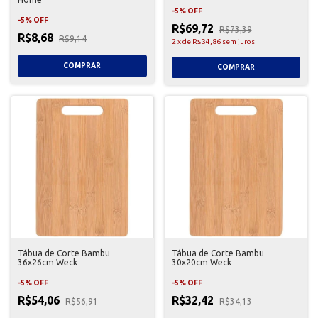
-
5
%
OFF
-
5
%
OFF
R$69,72
R$73,39
R$8,68
R$9,14
2
x
de
R$34,86
sem juros
Tábua de Corte Bambu
Tábua de Corte Bambu
36x26cm Weck
30x20cm Weck
-
5
%
OFF
-
5
%
OFF
R$54,06
R$32,42
R$56,91
R$34,13