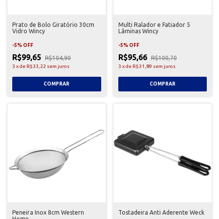
Prato de Bolo Giratório 30cm
Multi Ralador e Fatiador 5
Vidro Wincy
Lâminas Wincy
-
5
%
OFF
-
5
%
OFF
R$99,65
R$95,66
R$104,90
R$100,70
3
x
de
R$33,22
sem juros
3
x
de
R$31,89
sem juros
Peneira Inox 8cm Western
Tostadeira Anti Aderente Weck
Home