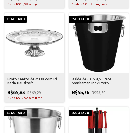
2
x
de
R$40,90
sem juros
4
x
de
R$31,30
sem juros
ESGOTADO
ESGOTADO
Prato Centro de Mesa com Pé
Balde de Gelo 4,5 Litros
Karin Hauskraft
Manhattan Inox Preto
Hauskraft
R$65,83
R$55,76
R$69,29
R$58,70
2
x
de
R$32,92
sem juros
ESGOTADO
ESGOTADO