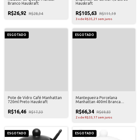
Branco Hauskraft
Hauskraft
R$26,92
R$105,63
R$28,34
R$111,19
3
x
de
R$35,21
sem juros
ESGOTADO
ESGOTADO
Pote de Vidro Café Manhattan
Mantegueira Porcelana
720ml Preto Hauskraft
Manhattan 400ml Branca
Hauskraft
R$16,46
R$66,34
R$17,33
R$69,83
2
x
de
R$33,17
sem juros
ESGOTADO
ESGOTADO