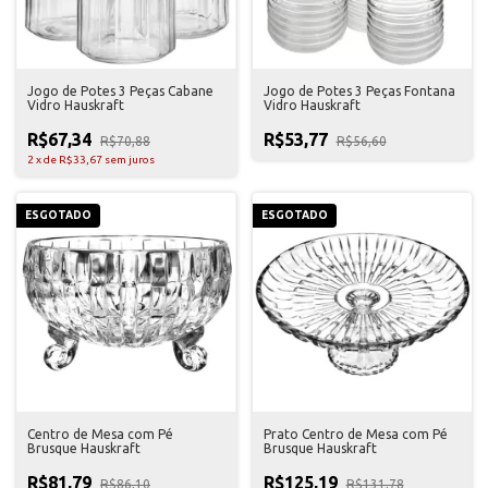
Jogo de Potes 3 Peças Cabane
Jogo de Potes 3 Peças Fontana
Vidro Hauskraft
Vidro Hauskraft
R$67,34
R$53,77
R$70,88
R$56,60
2
x
de
R$33,67
sem juros
ESGOTADO
ESGOTADO
Centro de Mesa com Pé
Prato Centro de Mesa com Pé
Brusque Hauskraft
Brusque Hauskraft
R$81,79
R$125,19
R$86,10
R$131,78