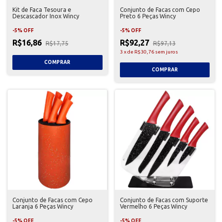
Kit de Faca Tesoura e
Conjunto de Facas com Cepo
Descascador Inox Wincy
Preto 6 Peças Wincy
-
5
%
OFF
-
5
%
OFF
R$16,86
R$92,27
R$17,75
R$97,13
3
x
de
R$30,76
sem juros
Conjunto de Facas com Cepo
Conjunto de Facas com Suporte
Laranja 6 Peças Wincy
Vermelho 6 Peças Wincy
-
5
%
OFF
-
5
%
OFF