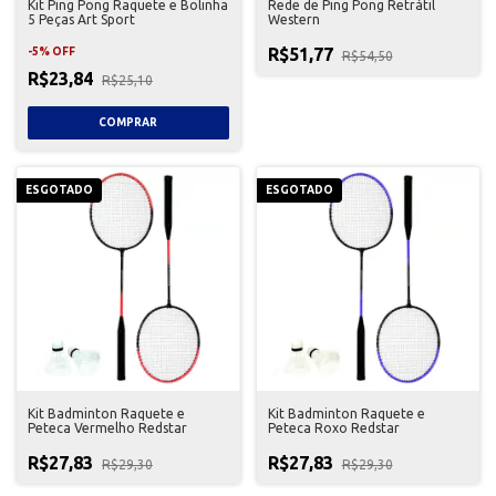
Kit Ping Pong Raquete e Bolinha
Rede de Ping Pong Retrátil
5 Peças Art Sport
Western
R$51,77
-
5
%
OFF
R$54,50
R$23,84
R$25,10
ESGOTADO
ESGOTADO
Kit Badminton Raquete e
Kit Badminton Raquete e
Peteca Vermelho Redstar
Peteca Roxo Redstar
R$27,83
R$27,83
R$29,30
R$29,30