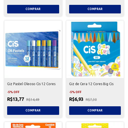
Giz Pastel Oleoso Cis 12 Cores
Giz de Cera 12 Cores Big Cis
-
5
%
OFF
-
5
%
OFF
R$13,77
R$6,93
R$14,49
R$7,30