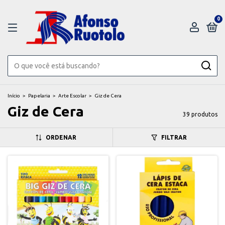
0
Início
>
Papelaria
>
Arte Escolar
>
Giz de Cera
Giz de Cera
39 produtos
ORDENAR
FILTRAR