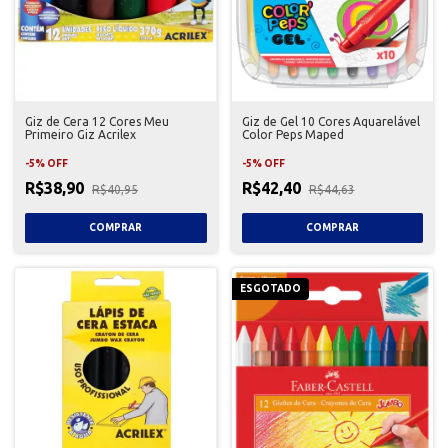
Giz de Cera 12 Cores Meu
Giz de Gel 10 Cores Aquarelável
Primeiro Giz Acrilex
Color Peps Maped
-
5
%
OFF
-
5
%
OFF
R$38,90
R$42,40
R$40,95
R$44,63
ESGOTADO