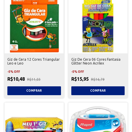
Giz de Cera 12 Cores Triangular
Giz De Cera 06 Cores Fantasia
Leo e Leo
Glitter Neon Acrilex
-
5
%
OFF
-
5
%
OFF
R$10,48
R$15,95
R$11,03
R$16,79