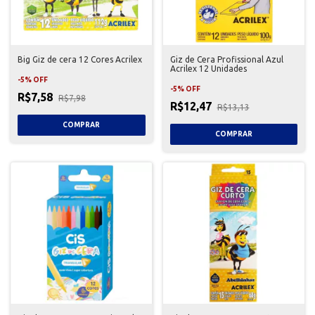
Big Giz de cera 12 Cores Acrilex
Giz de Cera Profissional Azul
Acrilex 12 Unidades
-
5
%
OFF
-
5
%
OFF
R$7,58
R$7,98
R$12,47
R$13,13