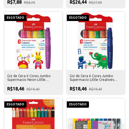
R$7,88
R$26,44
R$8,30
R$27,83
ESGOTADO
ESGOTADO
Giz de Cera 6 Cores Jumbo
Giz de Cera 6 Cores Jumbo
Supermacio Neon Little
Supermacio Little Creatives
Creatives Faber Castell
Faber Castell
R$18,46
R$18,46
R$19,43
R$19,43
ESGOTADO
ESGOTADO