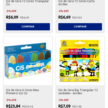
Giz de Cera 12 Cores Triangular
Giz de Cera 15 Cores Curto
Cis
Acrilex
-
5
%
OFF
-
5
%
OFF
R$6,09
R$6,69
R$6,41
R$7,04
Giz de Cera 6 Cores Meu
Giz de Cera Big Triangular 12
Primeiro Giz Cis
unidades - Acrilex
-
5
%
OFF
-
5
%
OFF
R$23,84
R$7,09
R$25,10
R$7,46