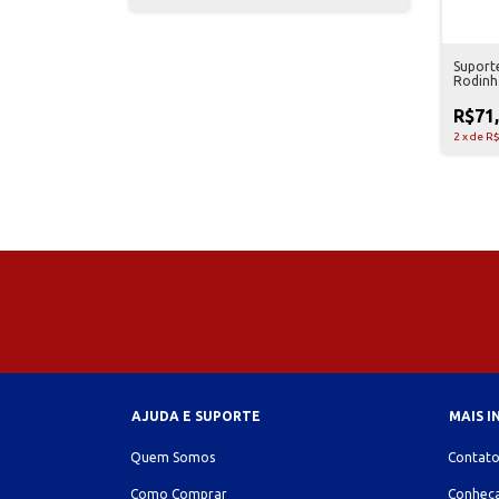
Suport
Rodinh
R$71
2
x
de
R$
AJUDA E SUPORTE
MAIS 
Quem Somos
Contat
Como Comprar
Conheça