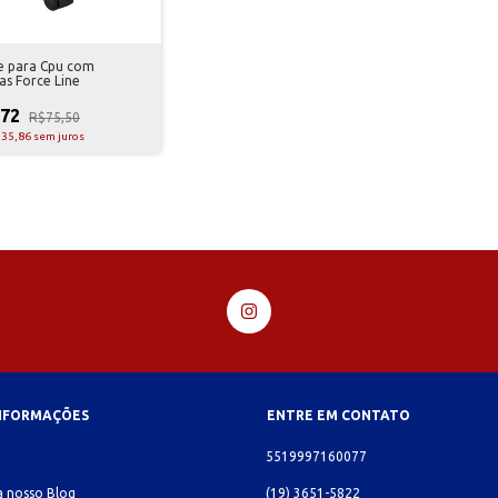
e para Cpu com
as Force Line
,72
R$75,50
35,86
sem juros
INFORMAÇÕES
ENTRE EM CONTATO
o
5519997160077
 nosso Blog
(19) 3651-5822