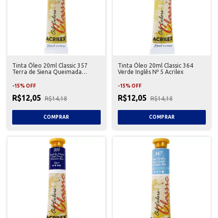
Tinta Óleo 20ml Classic 357
Tinta Óleo 20ml Classic 364
Terra de Siena Queimada
Verde Inglês Nº 5 Acrilex
Acrilex
-
15
%
OFF
-
15
%
OFF
R$12,05
R$12,05
R$14,18
R$14,18