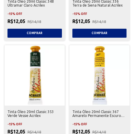
Tinta Óleo 20ml Classic 348
Tinta Óleo 20ml Classic 336
Ultramar Claro Acrilex
Terra de Siena Natural Acrilex
-
15
%
OFF
-
15
%
OFF
R$12,05
R$12,05
R$14,18
R$14,18
Tinta Óleo 20ml Classic 353
Tinta Óleo 20ml Classic 367
Verde Vessie Acrilex
Amarelo Permanente Escuro
Acrilex
-
15
%
OFF
-
15
%
OFF
R$12,05
R$12,05
R$14,18
R$14,18