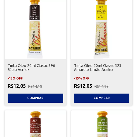
Tinta Óleo 20ml Classic 396
Tinta Óleo 20ml Classic 323
Sépia Acrilex
Amarelo Limão Acrilex
-
15
%
OFF
-
15
%
OFF
R$12,05
R$12,05
R$14,18
R$14,18