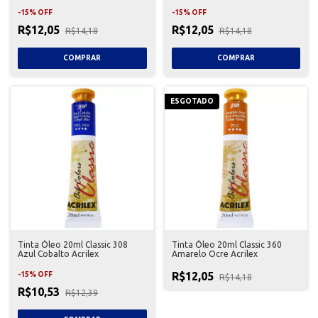
-
15
%
OFF
-
15
%
OFF
R$12,05
R$12,05
R$14,18
R$14,18
ESGOTADO
Tinta Óleo 20ml Classic 308
Tinta Óleo 20ml Classic 360
Azul Cobalto Acrilex
Amarelo Ocre Acrilex
R$12,05
-
15
%
OFF
R$14,18
R$10,53
R$12,39