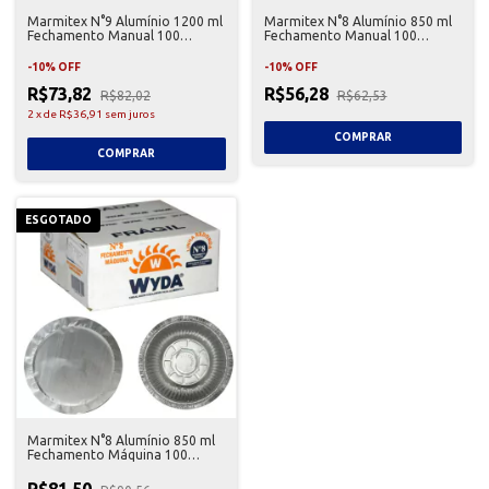
Marmitex N°9 Alumínio 1200 ml
Marmitex N°8 Alumínio 850 ml
Fechamento Manual 100
Fechamento Manual 100
unidades – Wyda
unidades – Wyda
-
10
%
OFF
-
10
%
OFF
R$73,82
R$56,28
R$82,02
R$62,53
2
x
de
R$36,91
sem juros
ESGOTADO
Marmitex N°8 Alumínio 850 ml
Fechamento Máquina 100
unidades – Wyda
R$81,50