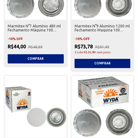
Marmitex N°7 Alumínio 480 ml
Marmitex N°9 Alumínio 1200 ml
Fechamento Máquina 100
Fechamento Maquina 100
unidades – Wyda
unidades – Wyda
-
10
%
OFF
-
10
%
OFF
R$44,00
R$73,78
R$48,89
R$81,98
2
x
de
R$36,89
sem juros