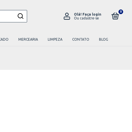
0
Olá!
Faça login
Ou cadastre-se
CADO
MERCEARIA
LIMPEZA
CONTATO
BLOG