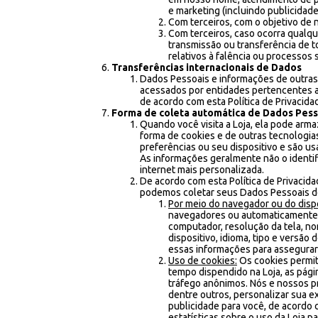
e marketing (incluindo publicidade
Com terceiros, com o objetivo de n
Com terceiros, caso ocorra qualque
transmissão ou transferência de to
relativos à falência ou processos
Transferências internacionais de Dados
Dados Pessoais e informações de outras
acessados por entidades pertencentes 
de acordo com esta Política de Privacida
Forma de coleta automática de Dados Pess
Quando você visita a Loja, ela pode arm
forma de cookies e de outras tecnologi
preferências ou seu dispositivo e são u
As informações geralmente não o identi
internet mais personalizada.
De acordo com esta Política de Privacid
podemos coletar seus Dados Pessoais de 
Por meio do navegador ou do dispo
navegadores ou automaticamente p
computador, resolução da tela, no
dispositivo, idioma, tipo e versão
essas informações para assegurar
Uso de cookies:
Os cookies permit
tempo dispendido na Loja, as págin
tráfego anônimos. Nós e nossos p
dentre outros, personalizar sua ex
publicidade para você, de acordo
estatísticas sobre o uso da Loja 