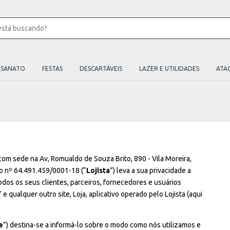
ESANATO
FESTAS
DESCARTÁVEIS
LAZER E UTILIDADES
ATA
 com sede na Av, Romualdo de Souza Brito, 890 - Vila Moreira,
b o nº 64.491.459/0001-18 (“
Lojista
”) leva a sua privacidade a
odos os seus clientes, parceiros, fornecedores e usuários
 e qualquer outro site, Loja, aplicativo operado pelo Lojista (aqui
e
”) destina-se a informá-lo sobre o modo como nós utilizamos e