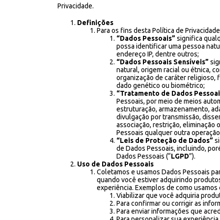
Privacidade.
Definições
Para os fins desta Política de Privacidade
“Dados Pessoais”
significa qual
possa identificar uma pessoa natu
endereço IP, dentre outros;
“Dados Pessoais Sensíveis”
sig
natural, origem racial ou étnica, co
organização de caráter religioso, f
dado genético ou biométrico;
“Tratamento de Dados Pessoai
Pessoais, por meio de meios autom
estruturação, armazenamento, adap
divulgação por transmissão, disse
associação, restrição, eliminaçã
Pessoais qualquer outra operação 
“Leis de Proteção de Dados”
si
de Dados Pessoais, incluindo, poré
Dados Pessoais (“
LGPD
”).
Uso de Dados Pessoais
Coletamos e usamos Dados Pessoais par
quando você estiver adquirindo produto
experiência. Exemplos de como usamos 
Viabilizar que você adquiria produ
Para confirmar ou corrigir as inf
Para enviar informações que acred
Para personalizar sua experiência 