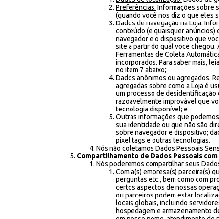
Preferências.
Informações sobre s
(quando você nos diz o que eles
Dados de navegação na Loja.
Infor
conteúdo (e quaisquer anúncios) c
navegador e o dispositivo que voc
site a partir do qual você chego
Ferramentas de Coleta Automática
incorporados. Para saber mais, l
no item 7 abaixo;
Dados anônimos ou agregados.
Re
agregadas sobre como a Loja é us
um processo de desidentificação 
razoavelmente improvável que voc
tecnologia disponível; e
Outras informações que podemos 
sua identidade ou que não são dir
sobre navegador e dispositivo; da
pixel tags e outras tecnologias.
Nós não coletamos Dados Pessoais Sensí
Compartilhamento de Dados Pessoais com 
Nós poderemos compartilhar seus Dados
Com a(s) empresa(s) parceira(s) q
perguntas etc., bem como com pro
certos aspectos de nossas opera
ou parceiros podem estar localiza
locais globais, incluindo servido
hospedagem e armazenamento de d
em nosso nome, atendimento de pe