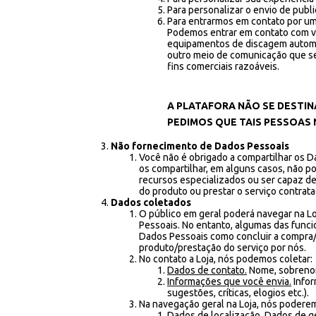
Para personalizar o envio de publ
Para entrarmos em contato por um
Podemos entrar em contato com v
equipamentos de discagem automát
outro meio de comunicação que seu
fins comerciais razoáveis.
A PLATAFORA NÃO SE DESTIN
PEDIMOS QUE TAIS PESSOAS
Não fornecimento de Dados Pessoais
Você não é obrigado a compartilhar os D
os compartilhar, em alguns casos, não p
recursos especializados ou ser capaz de p
do produto ou prestar o serviço contrata
Dados coletados
O público em geral poderá navegar na L
Pessoais. No entanto, algumas das funci
Dados Pessoais como concluir a compra/c
produto/prestação do serviço por nós.
No contato a Loja, nós podemos coletar:
Dados de contato.
Nome, sobrenome
Informações que você envia.
Infor
sugestões, críticas, elogios etc.).
Na navegação geral na Loja, nós poderem
Dados de localização.
Dados de ge