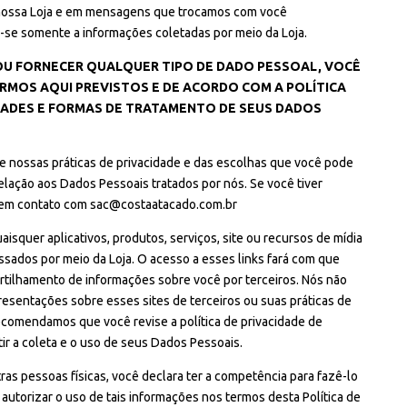
 nossa Loja e em mensagens que trocamos com você
ica-se somente a informações coletadas por meio da Loja.
OU FORNECER QUALQUER TIPO DE DADO PESSOAL, VOCÊ
RMOS AQUI PREVISTOS E DE ACORDO COM A POLÍTICA
IDADES E FORMAS DE TRATAMENTO DE SEUS DADOS
 de nossas práticas de privacidade e das escolhas que você pode
lação aos Dados Pessoais tratados por nós. Se você tiver
 em contato com
sac@costaatacado.com.br
uaisquer aplicativos, produtos, serviços, site ou recursos de mídia
ssados por meio da Loja. O acesso a esses links fará com que
artilhamento de informações sobre você por terceiros. Nós não
sentações sobre esses sites de terceiros ou suas práticas de
ecomendamos que você revise a política de privacidade de
tir a coleta e o uso de seus Dados Pessoais.
as pessoas físicas, você declara ter a competência para fazê-lo
autorizar o uso de tais informações nos termos desta Política de