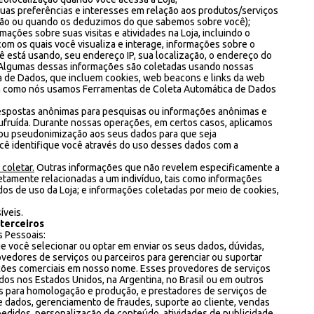
uas preferências e interesses em relação aos produtos/serviços
 são ou quando os deduzimos do que sabemos sobre você);
mações sobre suas visitas e atividades na Loja, incluindo o
om os quais você visualiza e interage, informações sobre o
ê está usando, seu endereço IP, sua localização, o endereço do
u. Algumas dessas informações são coletadas usando nossas
 de Dados, que incluem cookies, web beacons e links da web
eia como nós usamos Ferramentas de Coleta Automática de Dados
spostas anônimas para pesquisas ou informações anônimas e
ufruída. Durante nossas operações, em certos casos, aplicamos
ou pseudonimização aos seus dados para que seja
ê identifique você através do uso desses dados com a
coletar.
Outras informações que não revelem especificamente a
etamente relacionadas a um indivíduo, tais como informações
dos de uso da Loja; e informações coletadas por meio de cookies,
veis.
terceiros
 Pessoais:
ue você selecionar ou optar em enviar os seus dados, dúvidas,
vedores de serviços ou parceiros para gerenciar ou suportar
ções comerciais em nosso nome. Esses provedores de serviços
dos nos Estados Unidos, na Argentina, no Brasil ou em outros
res para homologação e produção, e prestadores de serviços de
ados, gerenciamento de fraudes, suporte ao cliente, vendas
didos, personalização de conteúdo, atividades de publicidade