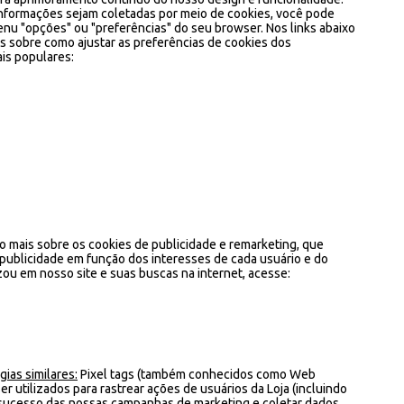
nformações sejam coletadas por meio de cookies, você pode
enu "opções" ou "preferências" do seu browser. Nos links abaixo
s sobre como ajustar as preferências de cookies dos
is populares:
 mais sobre os cookies de publicidade e remarketing, que
publicidade em função dos interesses de cada usuário e do
zou em nosso site e suas buscas na internet, acesse:
gias similares:
Pixel tags (também conhecidos como Web
er utilizados para rastrear ações de usuários da Loja (incluindo
o sucesso das nossas campanhas de marketing e coletar dados