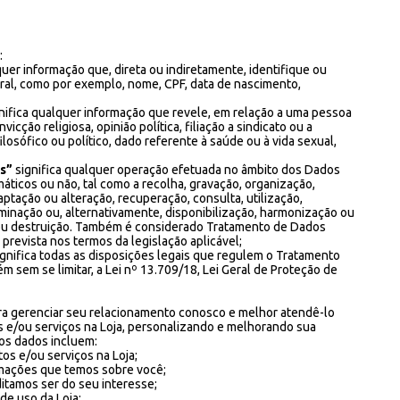
:
quer informação que, direta ou indiretamente, identifique ou
ral, como por exemplo, nome, CPF, data de nascimento,
nifica qualquer informação que revele, em relação a uma pessoa
nvicção religiosa, opinião política, filiação a sindicato ou a
ilosófico ou político, dado referente à saúde ou à vida sexual,
s”
significa qualquer operação efetuada no âmbito dos Dados
áticos ou não, tal como a recolha, gravação, organização,
tação ou alteração, recuperação, consulta, utilização,
minação ou, alternativamente, disponibilização, harmonização ou
o ou destruição. Também é considerado Tratamento de Dados
prevista nos termos da legislação aplicável;
gnifica todas as disposições legais que regulem o Tratamento
m sem se limitar, a Lei nº 13.709/18, Lei Geral de Proteção de
a gerenciar seu relacionamento conosco e melhor atendê-lo
s e/ou serviços na Loja, personalizando e melhorando sua
os dados incluem:
tos e/ou serviços na Loja;
ormações que temos sobre você;
itamos ser do seu interesse;
de uso da Loja;