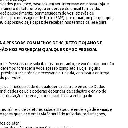
icidades para você, baseada em seu interesse em nossa Loja; e
 número de telefone e/ou endereço de e-mail fornecido.
ocê pessoalmente, por mensagem de voz, através de
ica, por mensagens de texto (SMS), por e-mail, ou por qualquer
 dispositivo seja capaz de receber, nos termos da lei e para
A A PESSOAS COM MENOS DE 18 (DEZOITO) ANOS E
 NÃO NOS FORNEÇAM QUALQUER DADO PESSOAL
ados Pessoais que solicitamos, no entanto, se você optar por não
oderemos fornecer a você acesso completo à Loja, alguns
restar a assistência necessária ou, ainda, viabilizar a entrega
do por você.
oja sem necessidade de qualquer cadastro e envio de Dados
onalidades da Loja poderão depender de cadastro e envio de
ontratação do serviço e/ou a viabilizar a entrega do
, número de telefone, cidade, Estado e endereço de e-mail; e
mações que você envia via formulário (dúvidas, reclamações,
os coletar:
olocalização quando você acessa a Loja;