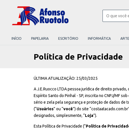
INÍCIO
PAPELARIA
ESCRITÓRIO
INFORMÁTICA
ART
Política de Privacidade
ÚLTIMA ATUALIZAÇÃO: 25/03/2025
A J.E.Ruocco LTDA pessoa jurídica de direito privado,
Espírito Santo do Pinhal - SP, inscrita no CNPJ/MF so
sério e zela pela segurança e proteção de dados de t
(“
Usuários
” ou “
você
”) do site “costaatacado.com.br”
designados, simplesmente, “
Loja
”).
Esta Política de Privacidade (“
Política de Privacidad