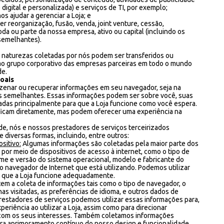
 digital e personalizada) e serviços de TI, por exemplo;
os ajudar a gerenciar a Loja; e
r reorganização, fusão, venda, joint venture, cessão,
da ou parte da nossa empresa, ativo ou capital (incluindo os
 semelhantes).
 naturezas coletadas por nós podem ser transferidos ou
ao grupo corporativo das empresas parceiras em todo o mundo
de.
oais
azenar ou recuperar informações em seu navegador, seja na
as semelhantes. Essas informações podem ser sobre você, suas
sadas principalmente para que a Loja funcione como você espera.
ficam diretamente, mas podem oferecer uma experiência na
ade, nós e nossos prestadores de serviços terceirizados
diversas formas, incluindo, entre outros:
sitivo:
Algumas informações são coletadas pela maior parte dos
or meio de dispositivos de acesso à internet, como o tipo de
me e versão do sistema operacional, modelo e fabricante do
 do navegador de Internet que está utilizando. Podemos utilizar
 que a Loja funcione adequadamente.
em a coleta de informações tais como o tipo de navegador, o
as visitadas, as preferências de idioma, e outros dados de
restadores de serviços podemos utilizar essas informações para,
periência ao utilizar a Loja, assim como para direcionar
 com os seus interesses. Também coletamos informações
para aprimoramento contínuo do nosso design e funcionalidade.