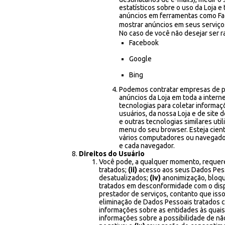
estatísticos sobre o uso da Loja e
anúncios em ferramentas como Fac
mostrar anúncios em seus serviç
No caso de você não desejar ser r
Facebook
Google
Bing
Podemos contratar empresas de pu
anúncios da Loja em toda a interne
tecnologias para coletar informaçõ
usuários, da nossa Loja e de site 
e outras tecnologias similares uti
menu do seu browser. Esteja cien
vários computadores ou navegador
e cada navegador.
Direitos do Usuário
Você pode, a qualquer momento, requer
tratados;
(ii)
acesso aos seus Dados Pes
desatualizados;
(iv)
anonimização, bloqu
tratados em desconformidade com o disp
prestador de serviços, contanto que isso
eliminação de Dados Pessoais tratados 
informações sobre as entidades às quai
informações sobre a possibilidade de n