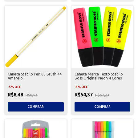
Caneta Stabilo Pen 68 Brush 44
Caneta Marca Texto Stabilo
Amarelo
Boss Original Neon 4 Cores
-
5
%
OFF
-
5
%
OFF
R$8,48
R$54,37
R$8,93
R$57,23