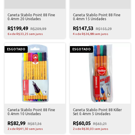
Caneta Stabilo Point 88 Fine
Caneta Stabilo Point 88 Fine
0.4mm 20 Unidades
0.4mm 15 Unidades
R$199,49
R$147,53
R$209,99
R$155,29
6
x
de
R$33,25
sem juros
4
x
de
R$36,88
sem juros
ESGOTADO
ESGOTADO
Caneta Stabilo Point 88 Fine
Caneta Stabilo Point 88 Killer
0.4mm 10 Unidades
Set 0.4mm 5 Unidades
R$82,99
R$60,05
R$87,36
R$63,21
2
x
de
R$41,50
sem juros
2
x
de
R$30,03
sem juros