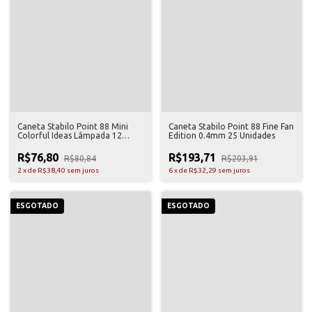
Caneta Stabilo Point 88 Mini
Caneta Stabilo Point 88 Fine Fan
Colorful Ideas Lâmpada 12
Edition 0.4mm 25 Unidades
Unidades
R$76,80
R$193,71
R$80,84
R$203,91
2
x
de
R$38,40
sem juros
6
x
de
R$32,29
sem juros
ESGOTADO
ESGOTADO