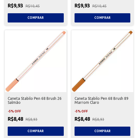
R$9,93
R$9,93
R$10,45
R$10,45
Caneta Stabilo Pen 68 Brush 26
Caneta Stabilo Pen 68 Brush 89
Salmão
Marrom Claro
-
5
%
OFF
-
5
%
OFF
R$8,48
R$8,48
R$8,93
R$8,93