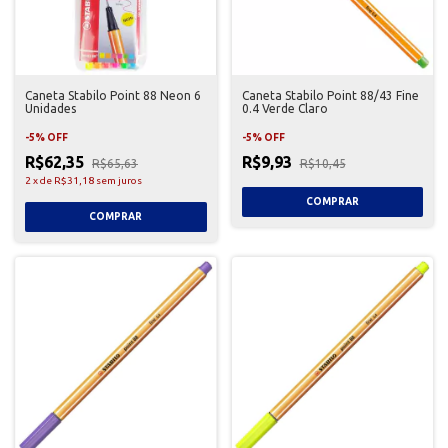
Caneta Stabilo Point 88 Neon 6
Caneta Stabilo Point 88/43 Fine
Unidades
0.4 Verde Claro
-
5
%
OFF
-
5
%
OFF
R$62,35
R$9,93
R$65,63
R$10,45
2
x
de
R$31,18
sem juros