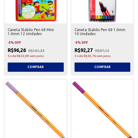
Caneta Stabilo Pen 68 Mini
Caneta Stabilo Pen 68 1.0mm
1.0mm 12 Unidades
10 Unidades
-
5
%
OFF
-
5
%
OFF
R$96,26
R$92,27
R$101,33
R$97,13
3
x
de
R$32,09
sem juros
3
x
de
R$30,76
sem juros