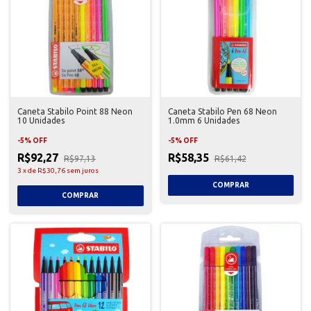
Caneta Stabilo Point 88 Neon
Caneta Stabilo Pen 68 Neon
10 Unidades
1.0mm 6 Unidades
-
5
%
OFF
-
5
%
OFF
R$92,27
R$58,35
R$97,13
R$61,42
3
x
de
R$30,76
sem juros