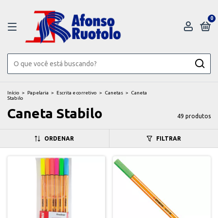
0
Início
>
Papelaria
>
Escrita e corretivo
>
Canetas
>
Caneta
Stabilo
Caneta Stabilo
49 produtos
ORDENAR
FILTRAR