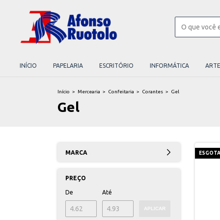
INÍCIO
PAPELARIA
ESCRITÓRIO
INFORMÁTICA
ART
Início
>
Mercearia
>
Confeitaria
>
Corantes
>
Gel
Gel
MARCA
ESGOT
PREÇO
De
Até
APLICAR