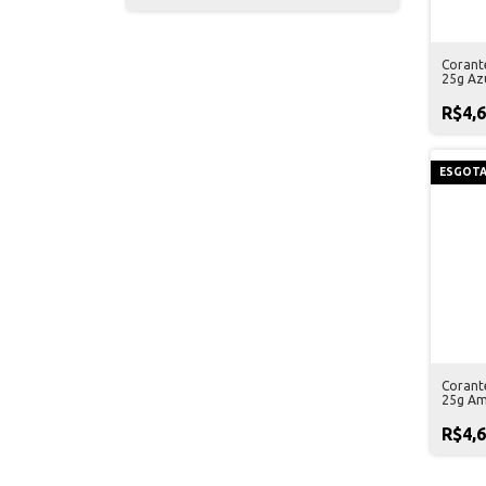
Corant
25g Az
R$4,
ESGOT
Corant
25g Am
R$4,