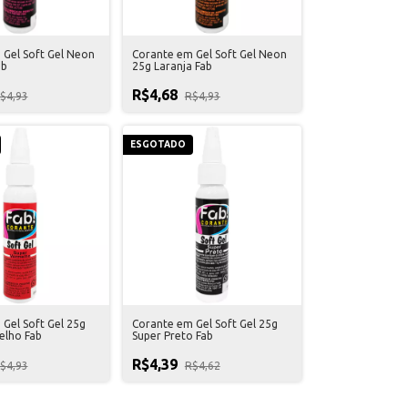
 Gel Soft Gel Neon
Corante em Gel Soft Gel Neon
ab
25g Laranja Fab
R$4,68
$4,93
R$4,93
ESGOTADO
Gel Soft Gel 25g
Corante em Gel Soft Gel 25g
elho Fab
Super Preto Fab
R$4,39
$4,93
R$4,62