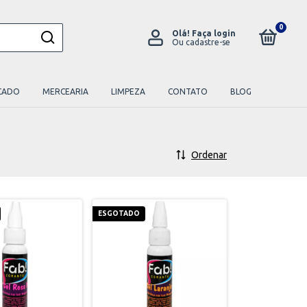
0
Olá!
Faça login
Ou cadastre-se
CADO
MERCEARIA
LIMPEZA
CONTATO
BLOG
Ordenar
ESGOTADO