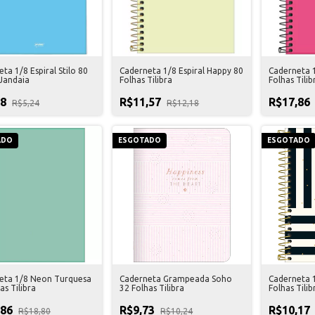
ta 1/8 Espiral Stilo 80
Caderneta 1/8 Espiral Happy 80
Caderneta 
 Jandaia
Folhas Tilibra
Folhas Tilib
98
R$11,57
R$17,86
R$5,24
R$12,18
ADO
ESGOTADO
ESGOTADO
eta 1/8 Neon Turquesa
Caderneta Grampeada Soho
Caderneta 1
as Tilibra
32 Folhas Tilibra
Folhas Tilib
,86
R$9,73
R$10,17
R$18,80
R$10,24