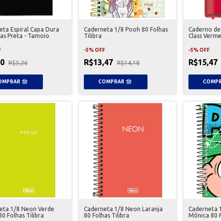
eta Espiral Capa Dura
Caderneta 1/8 Pooh 80 Folhas
Caderno de
has Preta - Tamoio
Tilibra
Class Verm
F
-
5
%
OFF
-
5
%
OFF
10
R$13,47
R$15,47
R$3,26
R$14,18
eta 1/8 Neon Verde
Caderneta 1/8 Neon Laranja
Caderneta 
0 Folhas Tilibra
80 Folhas Tilibra
Mônica 80 F