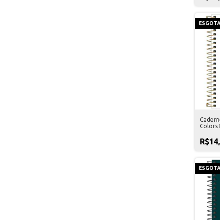
ESGOT
Cadern
Colors 
R$14
ESGOT