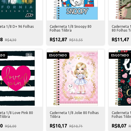
eta 1/8 D+ 96 Folhas
Caderneta 1/8 Snoopy 80
Caderneta 1
Folhas Tilibra
80 Folhas Ti
08
R$12,87
R$11,47
R$4,30
R$13,55
ADO
ESGOTADO
ESGOTADO
eta 1/8 Love Pink 80
Caderneta 1/8 Jolie 80 Folhas
Caderneta 1
Tilibra
Tilibra
Folhas Tilib
70
R$10,17
R$8,07
R$6,00
R$10,71
R