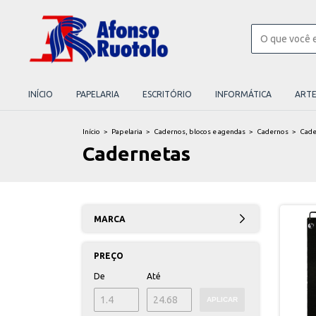
INÍCIO
PAPELARIA
ESCRITÓRIO
INFORMÁTICA
ART
Início
>
Papelaria
>
Cadernos, blocos e agendas
>
Cadernos
>
Cade
Cadernetas
MARCA
PREÇO
De
Até
APLICAR