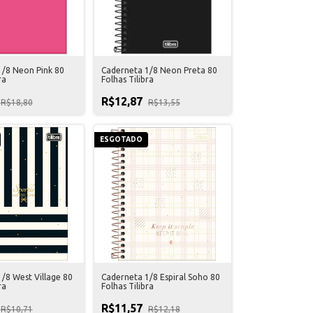
1/8 Neon Pink 80
Caderneta 1/8 Neon Preta 80
ra
Folhas Tilibra
R$12,87
R$18,80
R$13,55
ESGOTADO
/8 West Village 80
Caderneta 1/8 Espiral Soho 80
ra
Folhas Tilibra
R$11,57
R$10,71
R$12,18