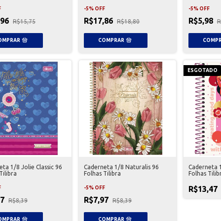
Domingos
F
-
5
%
OFF
-
5
%
OFF
,96
R$17,86
R$5,98
R$15,75
R$18,80
R
ESGOTADO
ta 1/8 Jolie Classic 96
Caderneta 1/8 Naturalis 96
Caderneta 1
Tilibra
Folhas Tilibra
Folhas Tilib
R$13,47
F
-
5
%
OFF
97
R$7,97
R$8,39
R$8,39