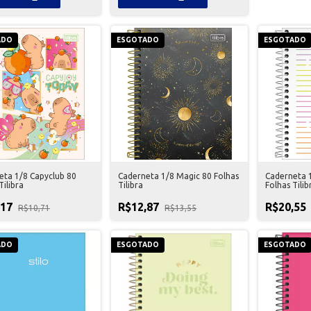
ADO
ESGOTADO
ESGOTADO
eta 1/8 Capyclub 80
Caderneta 1/8 Magic 80 Folhas
Caderneta 
Tilibra
Tilibra
Folhas Tilib
,17
R$12,87
R$20,55
R$10,71
R$13,55
ADO
ESGOTADO
ESGOTADO