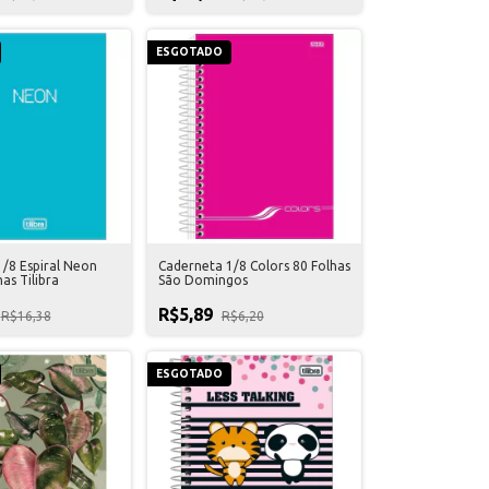
ESGOTADO
/8 Espiral Neon
Caderneta 1/8 Colors 80 Folhas
as Tilibra
São Domingos
R$5,89
R$16,38
R$6,20
ESGOTADO