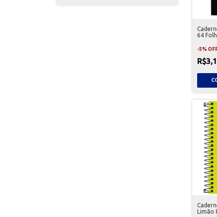
Cadern
64 Fol
-
5
%
OF
R$3,
Cadern
Limão 8