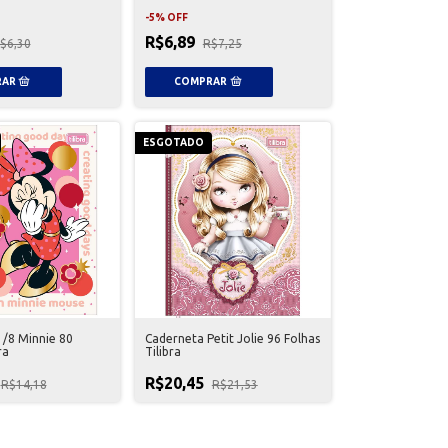
-
5
%
OFF
R$6,89
$6,30
R$7,25
ESGOTADO
/8 Minnie 80
Caderneta Petit Jolie 96 Folhas
ra
Tilibra
R$20,45
R$14,18
R$21,53