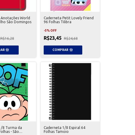
 Anotações World
Caderneta Petit Lovely Friend
elho São Domingos
96 Folhas Tilibra
-
5
%
OFF
R$23,45
R$16,28
R$24,68
1/8 Turma da
Caderneta 1/8 Espiral 64
olhas - São
Folhas Tamoio