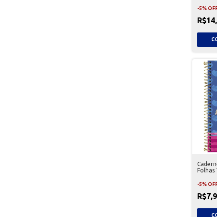
-
5
%
OF
R$14
Caderne
Folhas 
-
5
%
OF
R$7,