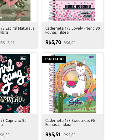
/8 Espiral Naturalis
Caderneta 1/8 Lovely Friend 80
libra
Folhas Tilibra
R$5,70
R$12,07
R$6,00
ESGOTADO
/8 Capricho 80
Caderneta 1/8 Sweetness 96
ra
Folhas Jandaia
R$5,51
$8,50
R$5,80