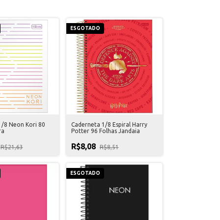
ESGOTADO
1/8 Neon Kori 80
Caderneta 1/8 Espiral Harry
ra
Potter 96 Folhas Jandaia
R$8,08
R$21,63
R$8,51
ESGOTADO