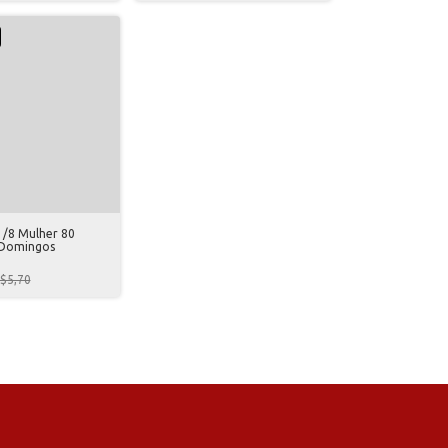
1/8 Mulher 80
 Domingos
$5,70